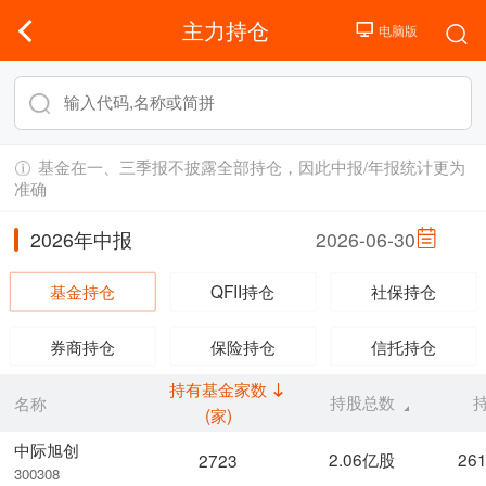
主力持仓
基金在一、三季报不披露全部持仓，因此中报/年报统计更为
准确
2026年中报
2026-06-30
基金持仓
QFII持仓
社保持仓
券商持仓
保险持仓
信托持仓
持有基金家数
持股总数
名称
(家)
中际旭创
2.06亿股
26
2723
300308