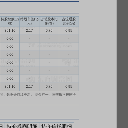
持股总数(万
持股市值(亿
占总股本比
占流通股
股)
元)
例(%)
比例(%)
351.10
2.17
0.76
0.95
0.00
-
-
-
0.00
-
-
-
0.00
-
-
-
0.00
-
-
-
0.00
-
-
-
0.00
-
-
-
351.10
2.17
0.76
0.95
间，数据会持续更新。 基金在一、三季报不披露全
细
持仓券商明细
持仓信托明细