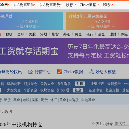
基金网
东方财富证券
东方财富期货
妙想
Choice数据
股吧
情
数据
全球
美股
港股
期货
外汇
黄金
银行
基金
理财
保险
全球财经快讯
行情中心
Choice数据
妙想大模型
交易
机构调研
期指持仓
公告大全
条件选股
财报
业绩报表
最新预告
分
大盘资金
个股资金
板块资金
沪 港 通
基金
基金净值
基金定投
基金
行
|
新股
|
基金
|
港股
|
美股
|
期货
|
外汇
|
黄金
|
自选股
|
自选基金
主力数据
026年中报机构持仓
个股主力持仓: