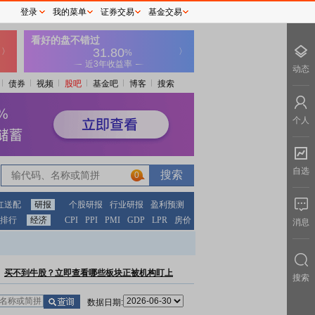
登录
我的菜单
证券交易
基金交易
动态
债券
视频
股吧
基金吧
博客
搜索
个人
自选
0
红送配
研报
个股研报
行业研报
盈利预测
排行
经济
CPI
PPI
PMI
GDP
LPR
房价
消息
买不到牛股？立即查看哪些板块正被机构盯上
搜索
数据日期: