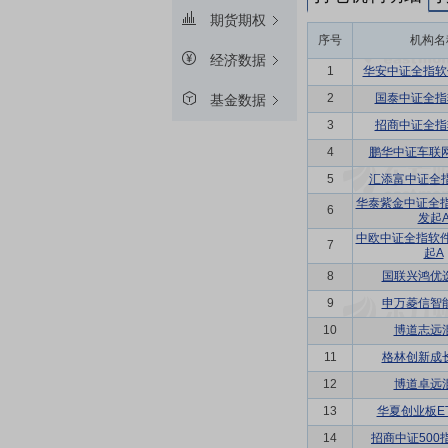
期货期权
序号
机构名
经济数据
1
华安中证全指软
2
国泰中证全指
基金数据
3
招商中证全指
4
鹏华中证车联网
5
汇添富中证全指
华泰紫金中证全
6
发起
中欧中证全指软
7
起A
8
国联兴鸿优
9
申万菱信智
10
博道志远
11
格林创新成
12
博道卓远
13
华夏创业板E
14
招商中证500