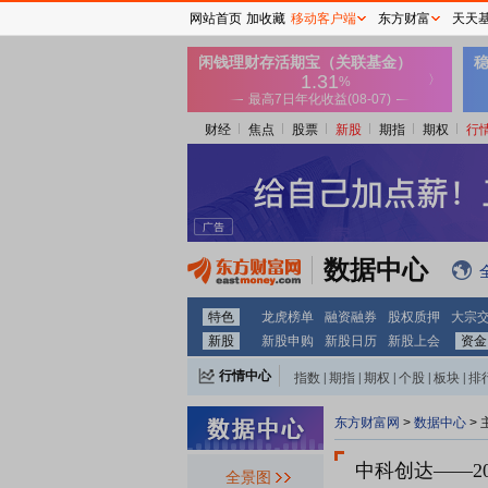
网站首页
加收藏
移动客户端
东方财富
天天
财经
焦点
股票
新股
期指
期权
行
数据中心
特色
龙虎榜单
融资融券
股权质押
大宗
新股
新股申购
新股日历
新股上会
资金
行情中心
指数
|
期指
|
期权
|
个股
|
板块
|
排
东方财富网
>
数据中心
>
中科创达
——2
全景图