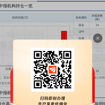
年中报机构持仓一览
持股家数
机构持股(万)
机构属性
(家)
基金
14
QFII
-
社保
-
保险
-
券商
-
信托
-
其他
-
机构汇总
14
表、基金季报、半年报和基金年报；在上市公司报表、基金季报、半年报和年报公布期
计更为准确。
年中报机构持仓明细
持仓基金明细
持仓QFII明细
持仓社保明细
持仓保险明