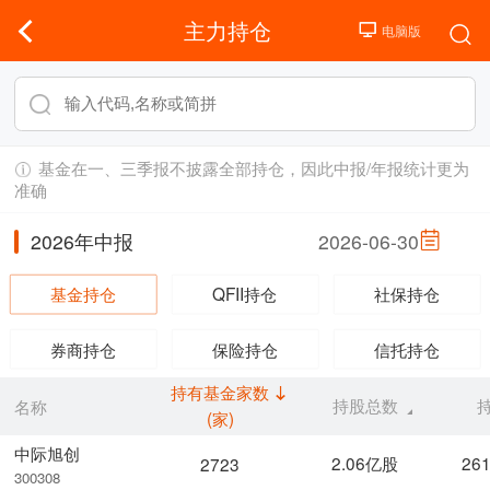
主力持仓
基金在一、三季报不披露全部持仓，因此中报/年报统计更为
准确
2026年中报
2026-06-30
基金持仓
QFII持仓
社保持仓
券商持仓
保险持仓
信托持仓
持有基金家数
持股总数
名称
(家)
中际旭创
2.06亿股
26
2723
300308