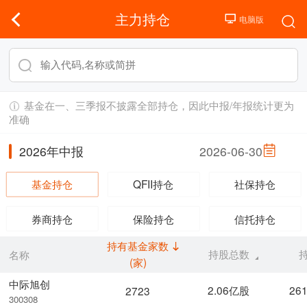
主力持仓
基金在一、三季报不披露全部持仓，因此中报/年报统计更为
准确
2026年中报
2026-06-30
基金持仓
QFII持仓
社保持仓
券商持仓
保险持仓
信托持仓
持有基金家数
持股总数
名称
(家)
中际旭创
2.06亿股
26
2723
300308