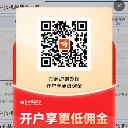
年中报机构持仓一览
持股家数
机构持股(万)
机构属性
(家)
基金
4
QFII
-
社保
-
保险
-
券商
-
信托
-
其他
-
机构汇总
4
表、基金季报、半年报和基金年报；在上市公司报表、基金季报、半年报和年报公布期
计更为准确。
年中报机构持仓明细
持仓基金明细
持仓QFII明细
持仓社保明细
持仓保险明