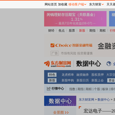
网站首页
加收藏
移动客户端
东方财富
天天
财经
焦点
股票
新股
期指
期权
行
数据中心
特色
龙虎榜单
融资融券
股权质押
大宗
新股
新股申购
新股日历
新股上会
资金
行情中心
指数
|
期指
|
期权
|
个股
|
板块
|
排
东方财富网
>
数据中心
>
宏达电子
——2
全景图