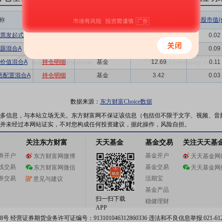
称
相关链接
机构属性
持股总数(万股)
持股市值(
票发起式A
持仓明细
基金
2.67
0.02
题混合A
持仓明细
基金
10.48
0.09
价值混合A
持仓明细
基金
12.69
0.11
活配置混合A
持仓明细
基金
3.42
0.03
数据来源：
东方财富Choice数据
多信息，与本站立场无关。东方财富网不保证该信息（包括但不限于文字、视频、音
并未经过本网站证实，不对您构成任何投资建议，据此操作，风险自担。
关注东方财富
天天基金
基金交易
关注天天基
券开户
基金开户
东方财富网微博
天天基金网
线交易
基金交易
东方财富网微信
天天基金网
券交易
活期宝
意见与建议
基金产品
扫一扫下载
稳健理财
APP
 经营证券期货业务许可证编号：913101046312860336 违法和不良信息举报:021-612