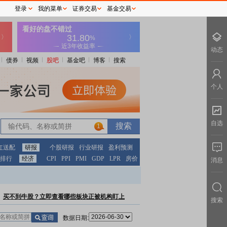
登录
我的菜单
证券交易
基金交易
动态
债券
视频
股吧
基金吧
博客
搜索
个人
自选
1
红送配
研报
个股研报
行业研报
盈利预测
排行
经济
CPI
PPI
PMI
GDP
LPR
房价
消息
买不到牛股？立即查看哪些板块正被机构盯上
搜索
数据日期: