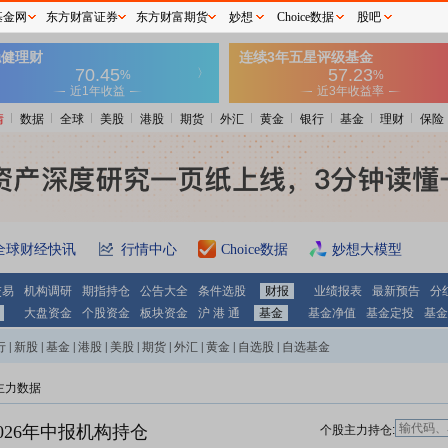
基金网
东方财富证券
东方财富期货
妙想
Choice数据
股吧
情
数据
全球
美股
港股
期货
外汇
黄金
银行
基金
理财
保险
全球财经快讯
行情中心
Choice数据
妙想大模型
交易
机构调研
期指持仓
公告大全
条件选股
财报
业绩报表
最新预告
分
大盘资金
个股资金
板块资金
沪 港 通
基金
基金净值
基金定投
基金
行
|
新股
|
基金
|
港股
|
美股
|
期货
|
外汇
|
黄金
|
自选股
|
自选基金
主力数据
026年中报机构持仓
个股主力持仓: