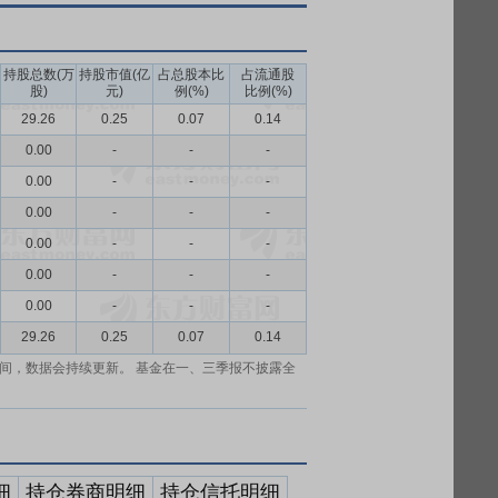
持股总数(万
持股市值(亿
占总股本比
占流通股
股)
元)
例(%)
比例(%)
29.26
0.25
0.07
0.14
0.00
-
-
-
0.00
-
-
-
0.00
-
-
-
0.00
-
-
-
0.00
-
-
-
0.00
-
-
-
29.26
0.25
0.07
0.14
间，数据会持续更新。 基金在一、三季报不披露全
细
持仓券商明细
持仓信托明细