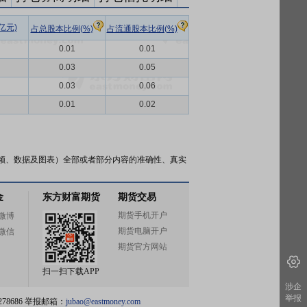
亿元)
占总股本比例(%)
占流通股本比例(%)
0.01
0.01
0.03
0.05
0.03
0.06
0.01
0.02
频、数据及图表）全部或者部分内容的准确性、真实
金
东方财富期货
期货交易
期货手机开户
微博
期货电脑开户
微信
期货官方网站
扫一扫下载APP
涉企
举报
78686 举报邮箱：
jubao@eastmoney.com