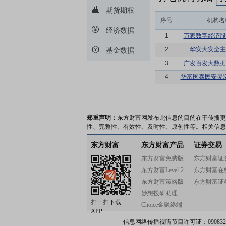
期货期权
序号
机构名
经济数据
1
万家数字经济股
2
华安大安全主
基金数据
3
广发百发大数据
4
华富国泰民安灵
郑重声明：
东方财富网发布此信息的目的在于传播更
性、完整性、有效性、及时性、原创性等。相关信息
东方财富
东方财富产品
证券交易
东方财富免费版
东方财富证
东方财富Level-2
东方财富在
东方财富策略版
东方财富证
妙想投研助理
扫一扫下载
Choice金融终端
APP
信息网络传播视听节目许可证：0908328号