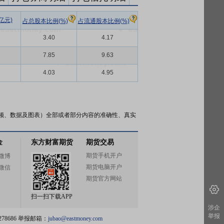
亿元)
占总股本比例(%)
占流通股本比例(%)
3.40
4.17
7.85
9.63
4.03
4.95
频、数据及图表）全部或者部分内容的准确性、真实
金
东方财富期货
期货交易
期货手机开户
微博
期货电脑开户
微信
期货官方网站
扫一扫下载APP
涉企
举报
78686 举报邮箱：
jubao@eastmoney.com