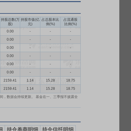
持股总数(万
持股市值(亿
占总股本比
占流通股
股)
元)
例(%)
比例(%)
0.00
-
-
-
0.00
-
-
-
0.00
-
-
-
0.00
-
-
-
0.00
-
-
-
0.00
-
-
-
2159.41
1.14
15.28
18.75
2159.41
1.14
15.28
18.75
间，数据会持续更新。 基金在一、三季报不披露全
细
持仓券商明细
持仓信托明细