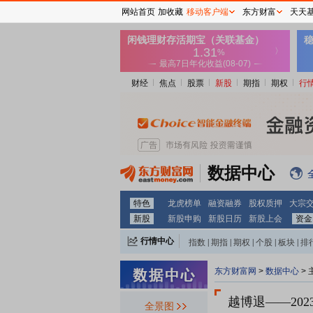
网站首页
加收藏
移动客户端
东方财富
天天
财经
焦点
股票
新股
期指
期权
行
数据中心
特色
龙虎榜单
融资融券
股权质押
大宗
新股
新股申购
新股日历
新股上会
资金
行情中心
指数
|
期指
|
期权
|
个股
|
板块
|
排
东方财富网
>
数据中心
>
越博退
——20
全景图