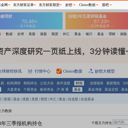
基金网
东方财富证券
东方财富期货
妙想
Choice数据
股吧
情
数据
全球
美股
港股
期货
外汇
黄金
银行
基金
理财
保险
全球财经快讯
行情中心
Choice数据
妙想大模型
交易
机构调研
期指持仓
公告大全
条件选股
财报
业绩报表
最新预告
分
大盘资金
个股资金
板块资金
沪 港 通
基金
基金净值
基金定投
基金
行
|
新股
|
基金
|
港股
|
美股
|
期货
|
外汇
|
黄金
|
自选股
|
自选基金
主力数据
23年三季报机构持仓
个股主力持仓: