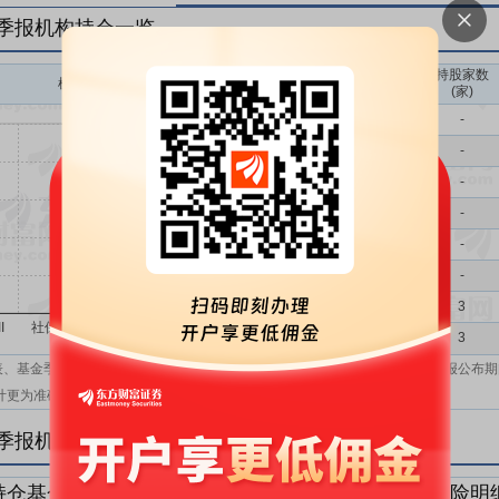
三季报机构持仓一览
持股家数
机构持股(万)
机构属性
(家)
基金
-
QFII
-
社保
-
保险
-
券商
-
信托
-
其他
3
机构汇总
3
表、基金季报、半年报和基金年报；在上市公司报表、基金季报、半年报和年报公布期
计更为准确。
三季报机构持仓明细
持仓基金明细
持仓QFII明细
持仓社保明细
持仓保险明