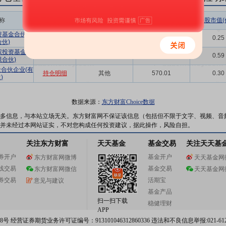
称
相关链接
机构属性
持股总数(万股)
持股市值(
资基金合伙企
持仓明细
其他
480.60
0.25
合伙)
权投资基金合
持仓明细
其他
1108.80
0.59
限合伙)
合伙企业(有
持仓明细
其他
570.01
0.30
)
数据来源：
东方财富Choice数据
多信息，与本站立场无关。东方财富网不保证该信息（包括但不限于文字、视频、音
并未经过本网站证实，不对您构成任何投资建议，据此操作，风险自担。
关注东方财富
天天基金
基金交易
关注天天基
券开户
基金开户
东方财富网微博
天天基金网
线交易
基金交易
东方财富网微信
天天基金网
券交易
活期宝
意见与建议
基金产品
扫一扫下载
稳健理财
APP
 经营证券期货业务许可证编号：913101046312860336 违法和不良信息举报:021-612