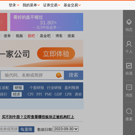
登录
我的菜单
证券交易
基金交易
动态
债券
视频
股吧
基金吧
博客
搜索
个人
自选
0
红送配
研报
个股研报
行业研报
盈利预测
排行
经济
CPI
PPI
PMI
GDP
LPR
房价
消息
买不到牛股？立即查看哪些板块正被机构盯上
搜索
数据日期: