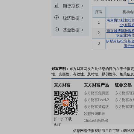
期货期权
序号
机构名
经济数据
南京协恒股权投
1
业(有限
基金数据
南京越博进驰股
2
伙企业(有
伊犁苏新投资基金
3
限合伙
郑重声明：
东方财富网发布此信息的目的在于传播更
性、完整性、有效性、及时性、原创性等。相关信息
东方财富
东方财富产品
证券交易
东方财富免费版
东方财富证
东方财富Level-2
东方财富在
东方财富策略版
东方财富证
妙想投研助理
扫一扫下载
Choice金融终端
APP
信息网络传播视听节目许可证：0908328号