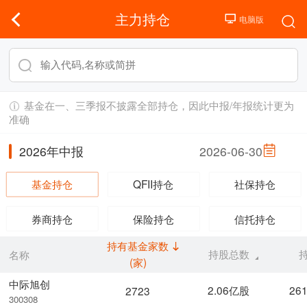
主力持仓
基金在一、三季报不披露全部持仓，因此中报/年报统计更为
准确
2026年中报
2026-06-30
基金持仓
QFII持仓
社保持仓
券商持仓
保险持仓
信托持仓
持有基金家数
持股总数
名称
(家)
中际旭创
2.06亿股
26
2723
300308