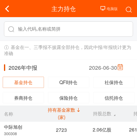
主力持仓
基金在一、三季报不披露全部持仓，因此中报/年报统计更为
准确
2026年中报
2026-06-30
基金持仓
QFII持仓
社保持仓
券商持仓
保险持仓
信托持仓
持有基金家数
持股总数
名称
(家)
中际旭创
2.06亿股
26
2723
300308