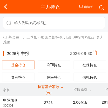
主力持仓
基金在一、三季报不披露全部持仓，因此中报/年报统计更为
准确
2026年中报
2026-06-30
基金持仓
QFII持仓
社保持仓
券商持仓
保险持仓
信托持仓
持有基金家数
持股总数
名称
(家)
中际旭创
2.06亿股
26
2723
300308