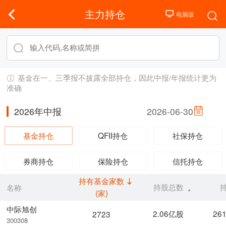
主力持仓
基金在一、三季报不披露全部持仓，因此中报/年报统计更为
准确
2026年中报
2026-06-30
基金持仓
QFII持仓
社保持仓
券商持仓
保险持仓
信托持仓
持有基金家数
持股总数
名称
(家)
中际旭创
2.06亿股
26
2723
300308