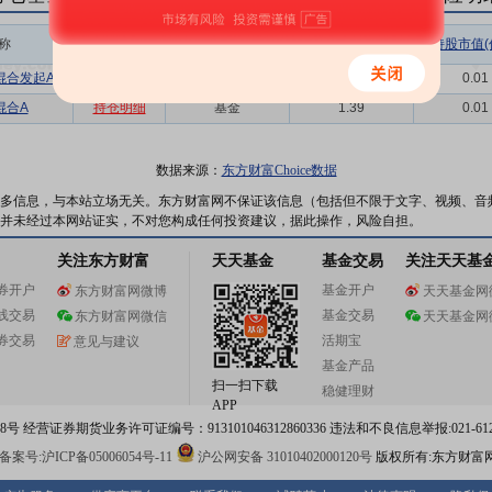
称
相关链接
机构属性
持股总数(万股)
持股市值(
混合发起A
持仓明细
基金
1.01
0.01
混合A
持仓明细
基金
1.39
0.01
数据来源：
东方财富Choice数据
多信息，与本站立场无关。东方财富网不保证该信息（包括但不限于文字、视频、音
并未经过本网站证实，不对您构成任何投资建议，据此操作，风险自担。
关注东方财富
天天基金
基金交易
关注天天基
券开户
基金开户
东方财富网微博
天天基金网
线交易
基金交易
东方财富网微信
天天基金网
券交易
活期宝
意见与建议
基金产品
扫一扫下载
稳健理财
APP
 经营证券期货业务许可证编号：913101046312860336 违法和不良信息举报:021-612
案号:沪ICP备05006054号-11
沪公网安备 31010402000120号
版权所有:东方财富