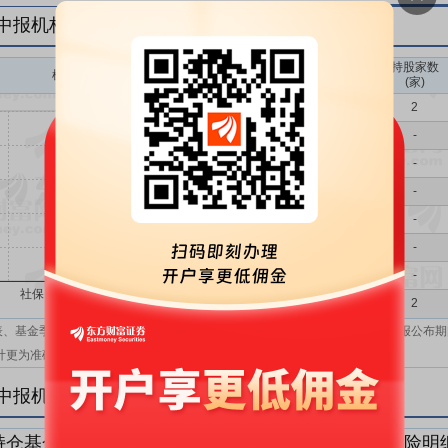
年中报机构持仓一览
持股家数
机构持股(万)
机构属性
(家)
基金
2
QFII
-
社保
-
保险
-
券商
-
信托
-
其他
-
机构汇总
2
表、基金季报、半年报和基金年报；在上市公司报表、基金季报、半年报和年报公布期
计更为准确。
年中报机构持仓明细
持仓基金明细
持仓QFII明细
持仓社保明细
持仓保险明