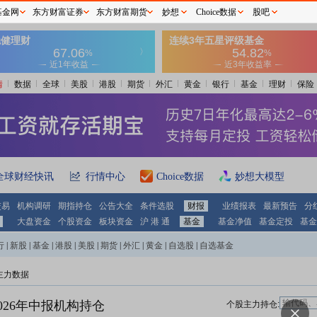
基金网
东方财富证券
东方财富期货
妙想
Choice数据
股吧
情
数据
全球
美股
港股
期货
外汇
黄金
银行
基金
理财
保险
全球财经快讯
行情中心
Choice数据
妙想大模型
交易
机构调研
期指持仓
公告大全
条件选股
财报
业绩报表
最新预告
分
大盘资金
个股资金
板块资金
沪 港 通
基金
基金净值
基金定投
基金
行
|
新股
|
基金
|
港股
|
美股
|
期货
|
外汇
|
黄金
|
自选股
|
自选基金
主力数据
026年中报机构持仓
个股主力持仓: