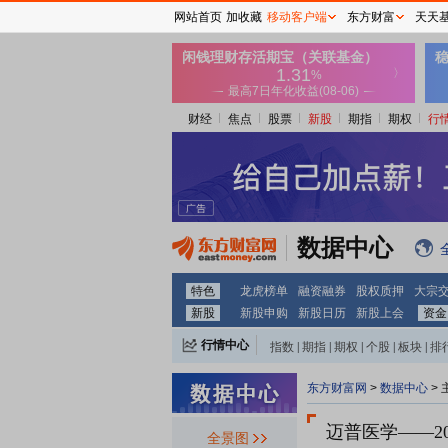
网站首页
加收藏
移动客户端
东方财富
天天
财经
焦点
股票
新股
期指
期权
行
数据中心
特色
龙虎榜单
融资融券
股权质押
大宗
新股
新股申购
新股日历
新股上会
资金
行情中心
指数
|
期指
|
期权
|
个股
|
板块
|
排
东方财富网
>
数据中心
>
迈普医学
——2
全景图