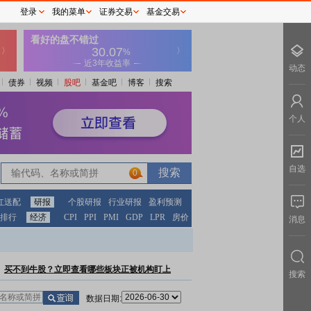
登录
我的菜单
证券交易
基金交易
动态
债券
视频
股吧
基金吧
博客
搜索
个人
自选
0
红送配
研报
个股研报
行业研报
盈利预测
排行
经济
CPI
PPI
PMI
GDP
LPR
房价
消息
买不到牛股？立即查看哪些板块正被机构盯上
搜索
数据日期: