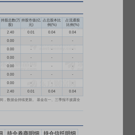
持股总数(万
持股市值(亿
占总股本比
占流通股
股)
元)
例(%)
比例(%)
2.40
0.01
0.04
0.04
0.00
-
-
-
0.00
-
-
-
0.00
-
-
-
0.00
-
-
-
0.00
-
-
-
0.00
-
-
-
2.40
0.01
0.04
0.04
间，数据会持续更新。 基金在一、三季报不披露全
细
持仓券商明细
持仓信托明细