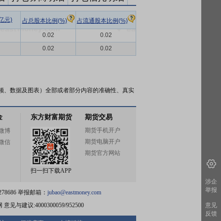
亿元)
占总股本比例(%)
占流通股本比例(%)
0.02
0.02
0.02
0.02
频、数据及图表）全部或者部分内容的准确性、真实
金
东方财富期货
期货交易
期货手机开户
微博
期货电脑开户
微信
期货官方网站
扫一扫下载APP
涉企
举报
78686 举报邮箱：
jubao@eastmoney.com
网
意见与建议:4000300059/952500
意见
反馈