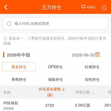
主力持仓
基金在一、三季报不披露全部持仓，因此中报/年报统计更为
准确
2026年中报
2026-06-30
基金持仓
QFII持仓
社保持仓
券商持仓
保险持仓
信托持仓
持有基金家数
持股总数
名称
(家)
中际旭创
2.06亿股
26
2723
300308