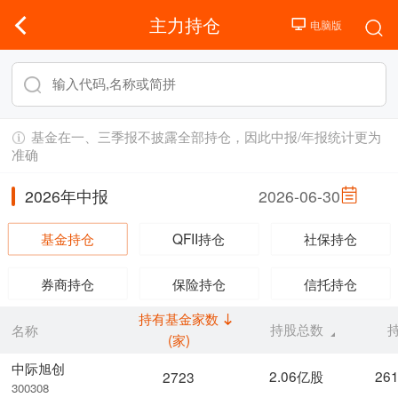
主力持仓
基金在一、三季报不披露全部持仓，因此中报/年报统计更为
准确
2026年中报
2026-06-30
基金持仓
QFII持仓
社保持仓
券商持仓
保险持仓
信托持仓
持有基金家数
持股总数
名称
(家)
中际旭创
2.06亿股
26
2723
300308