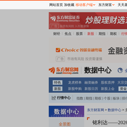
网站首页
加收藏
移动客户端
东方财富
天天
财经
焦点
股票
新股
期指
期权
行
数据中心
特色
龙虎榜单
融资融券
股权质押
大宗
新股
新股申购
新股日历
新股上会
资金
行情中心
指数
|
期指
|
期权
|
个股
|
板块
|
排
东方财富网
>
数据中心
>
铭利达
——20
全景图