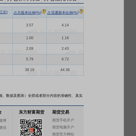
亿元)
占总股本比例(%)
占流通股本比例(%)
3.57
4.14
1.00
1.16
2.09
2.43
5.79
6.72
3
38.19
44.36
频、数据及图表）全部或者部分内容的准确性、真实
金
东方财富期货
期货交易
期货手机开户
微博
期货电脑开户
微信
期货官方网站