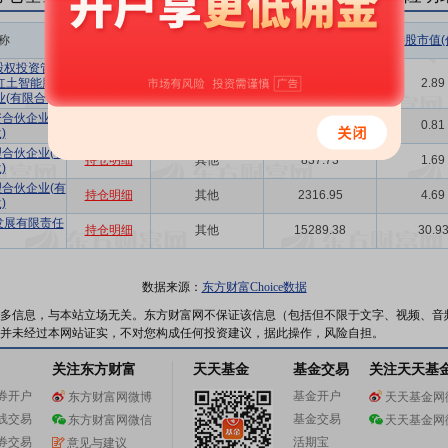
称
相关链接
机构属性
持股总数(万股)
持股市值(
股权投资管理
红土智能股权
持仓明细
其他
1427.85
2.89
(有限合伙)
合伙企业(有
持仓明细
其他
398.71
0.81
)
合伙企业(有
持仓明细
其他
837.73
1.69
)
合伙企业(有
持仓明细
其他
2316.95
4.69
)
发展有限责任
持仓明细
其他
15289.38
30.9
数据来源：
东方财富Choice数据
多信息，与本站立场无关。东方财富网不保证该信息（包括但不限于文字、视频、音
并未经过本网站证实，不对您构成任何投资建议，据此操作，风险自担。
关注东方财富
天天基金
基金交易
关注天天基
券开户
基金开户
东方财富网微博
天天基金网
线交易
基金交易
东方财富网微信
天天基金网
券交易
活期宝
意见与建议