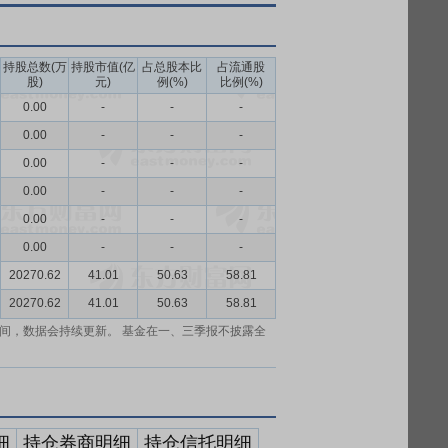
持股总数(万
持股市值(亿
占总股本比
占流通股
股)
元)
例(%)
比例(%)
0.00
-
-
-
0.00
-
-
-
0.00
-
-
-
0.00
-
-
-
0.00
-
-
-
0.00
-
-
-
20270.62
41.01
50.63
58.81
20270.62
41.01
50.63
58.81
间，数据会持续更新。 基金在一、三季报不披露全
细
持仓券商明细
持仓信托明细