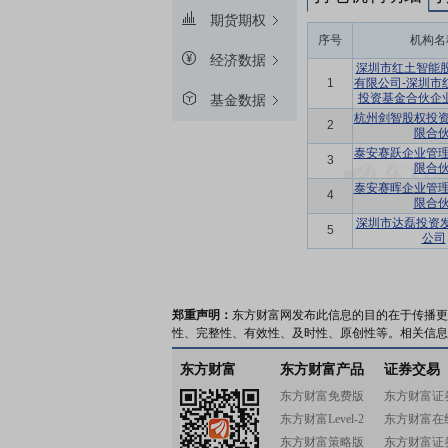
期货期权
序号
机构名
经济数据
深圳市红土智能
1
有限公司-深圳市
投资基金合伙企业
基金数据
杭州剑智股权投资
2
限合伙
泰安赛跃企业管理
3
限合伙
泰安赛晖企业管理
4
限合伙
深圳市达磊投资
5
公司
郑重声明：
东方财富网发布此信息的目的在于传播更
性、完整性、有效性、及时性、原创性等。相关信息
东方财富
东方财富产品
证券交易
东方财富免费版
东方财富证
东方财富Level-2
东方财富在
东方财富策略版
东方财富证