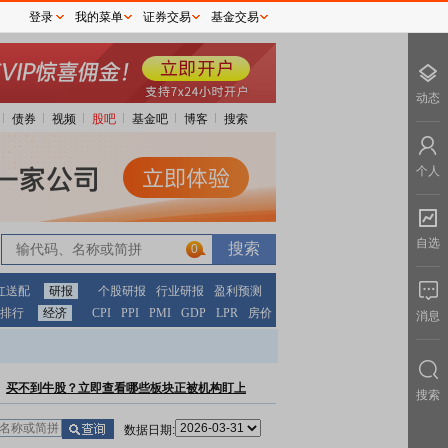
登录
我的菜单
证券交易
基金交易
动态
债券
视频
股吧
基金吧
博客
搜索
个人
自选
0
红送配
研报
个股研报
行业研报
盈利预测
排行
经济
CPI
PPI
PMI
GDP
LPR
房价
消息
买不到牛股？立即查看哪些板块正被机构盯上
搜索
数据日期: