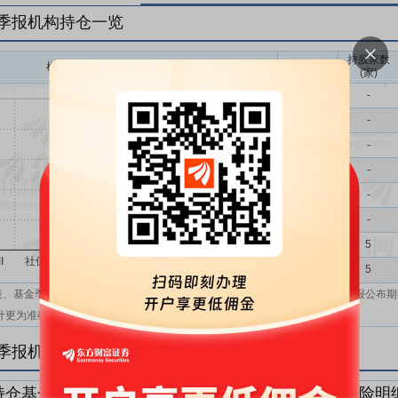
一季报机构持仓一览
持股家数
机构持股(万)
机构属性
(家)
基金
-
QFII
-
社保
-
保险
-
券商
-
信托
-
其他
5
机构汇总
5
表、基金季报、半年报和基金年报；在上市公司报表、基金季报、半年报和年报公布期
计更为准确。
一季报机构持仓明细
持仓基金明细
持仓QFII明细
持仓社保明细
持仓保险明