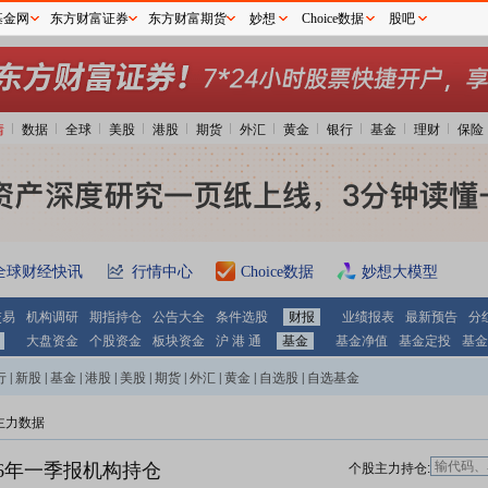
基金网
东方财富证券
东方财富期货
妙想
Choice数据
股吧
情
数据
全球
美股
港股
期货
外汇
黄金
银行
基金
理财
保险
全球财经快讯
行情中心
Choice数据
妙想大模型
交易
机构调研
期指持仓
公告大全
条件选股
财报
业绩报表
最新预告
分
大盘资金
个股资金
板块资金
沪 港 通
基金
基金净值
基金定投
基金
行
|
新股
|
基金
|
港股
|
美股
|
期货
|
外汇
|
黄金
|
自选股
|
自选基金
主力数据
26年一季报机构持仓
个股主力持仓: