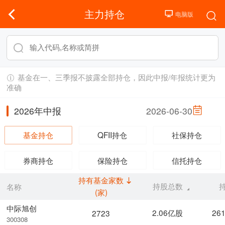
主力持仓
基金在一、三季报不披露全部持仓，因此中报/年报统计更为
准确
2026年中报
2026-06-30
基金持仓
QFII持仓
社保持仓
券商持仓
保险持仓
信托持仓
持有基金家数
持股总数
名称
(家)
中际旭创
2.06亿股
26
2723
300308