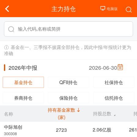
主力持仓
基金在一、三季报不披露全部持仓，因此中报/年报统计更为
准确
2026年中报
2026-06-30
基金持仓
QFII持仓
社保持仓
券商持仓
保险持仓
信托持仓
持有基金家数
持股总数
名称
(家)
中际旭创
2.06亿股
26
2723
300308