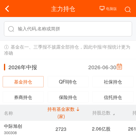
主力持仓
基金在一、三季报不披露全部持仓，因此中报/年报统计更为
准确
2026年中报
2026-06-30
基金持仓
QFII持仓
社保持仓
券商持仓
保险持仓
信托持仓
持有基金家数
持股总数
名称
(家)
中际旭创
2.06亿股
26
2723
300308