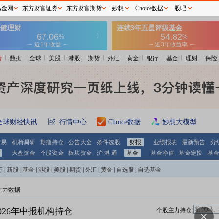
基金网
东方财富证券
东方财富期货
妙想
Choice数据
股吧
情
数据
全球
美股
港股
期货
外汇
黄金
银行
基金
理财
保险
全球财经快讯
行情中心
Choice数据
妙想大模型
交易
机构调研
期指持仓
公告大全
条件选股
财报
业绩报表
最新预告
分
大盘资金
个股资金
板块资金
沪 港 通
基金
基金净值
基金定投
基金
行
|
新股
|
基金
|
港股
|
美股
|
期货
|
外汇
|
黄金
|
自选股
|
自选基金
主力数据
026年中报机构持仓
个股主力持仓: