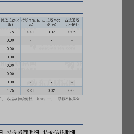
持股总数(万
持股市值(亿
占总股本比
占流通股
股)
元)
例(%)
比例(%)
1.75
0.01
0.02
0.06
0.00
-
-
-
0.00
-
-
-
0.00
-
-
-
0.00
-
-
-
0.00
-
-
-
0.00
-
-
-
1.75
0.01
0.02
0.06
间，数据会持续更新。 基金在一、三季报不披露全
细
持仓券商明细
持仓信托明细