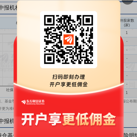
年中报机构持仓一览
持股家数
机构持股(万)
机构属性
(家)
基金
1
QFII
-
社保
-
保险
-
券商
-
信托
-
其他
-
机构汇总
1
表、基金季报、半年报和基金年报；在上市公司报表、基金季报、半年报和年报公布期
计更为准确。
年中报机构持仓明细
持仓基金明细
持仓QFII明细
持仓社保明细
持仓保险明