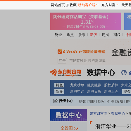
网站首页
加收藏
移动客户端
东方财富
天天
财经
焦点
股票
新股
期指
期权
行
数据中心
特色
龙虎榜单
融资融券
股权质押
大宗
新股
新股申购
新股日历
新股上会
资金
行情中心
指数
|
期指
|
期权
|
个股
|
板块
|
排
东方财富网
>
数据中心
>
浙江华业
——2
全景图