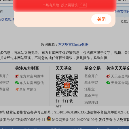
称
相关链接
机构属性
持股总数(万股)
持股市值(
收益指数增强
持仓明细
基金
1.75
0.01
数据来源：
东方财富Choice数据
多信息，与本站立场无关。东方财富网不保证该信息（包括但不限于文字、视频、音
并未经过本网站证实，不对您构成任何投资建议，据此操作，风险自担。
关注东方财富
天天基金
基金交易
关注天天基
券开户
基金开户
东方财富网微博
天天基金网
线交易
基金交易
东方财富网微信
天天基金网
券交易
活期宝
意见与建议
基金产品
扫一扫下载
稳健理财
APP
 经营证券期货业务许可证编号：913101046312860336 违法和不良信息举报:021-612
案号:沪ICP备05006054号-11
沪公网安备 31010402000120号
版权所有:东方财富