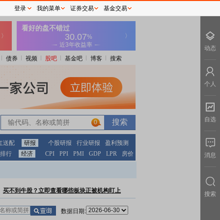
登录
我的菜单
证券交易
基金交易
动态
债券
视频
股吧
基金吧
博客
搜索
个人
自选
0
红送配
研报
个股研报
行业研报
盈利预测
排行
经济
CPI
PPI
PMI
GDP
LPR
房价
消息
买不到牛股？立即查看哪些板块正被机构盯上
搜索
数据日期: