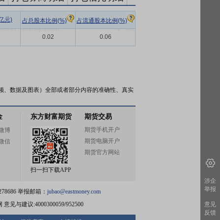
亿元)
占总股本比例(%)
占流通股本比例(%)
0.02
0.06
频、数据及图表）全部或者部分内容的准确性、真实
金
东方财富期货
期货交易
期货手机开户
微博
期货电脑开户
微信
期货官方网站
扫一扫下载APP
涉企
举报
78686 举报邮箱：
jubao@eastmoney.com
网
意见与建议:4000300059/952500
意见
反馈