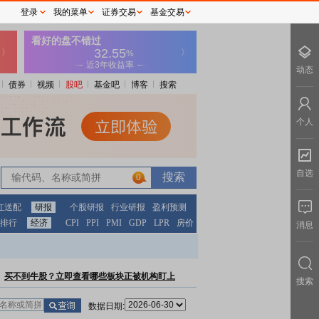
登录
我的菜单
证券交易
基金交易
动态
债券
视频
股吧
基金吧
博客
搜索
个人
自选
0
红送配
研报
个股研报
行业研报
盈利预测
排行
经济
CPI
PPI
PMI
GDP
LPR
房价
消息
买不到牛股？立即查看哪些板块正被机构盯上
搜索
数据日期: