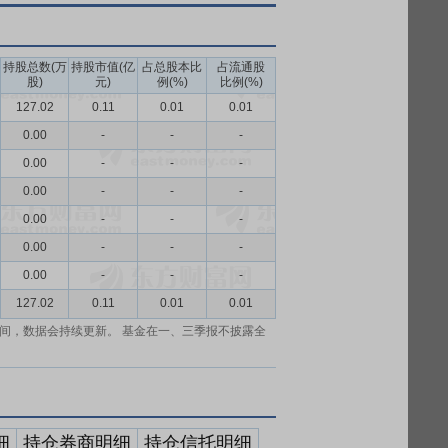
持股总数(万
持股市值(亿
占总股本比
占流通股
股)
元)
例(%)
比例(%)
127.02
0.11
0.01
0.01
0.00
-
-
-
0.00
-
-
-
0.00
-
-
-
0.00
-
-
-
0.00
-
-
-
0.00
-
-
-
127.02
0.11
0.01
0.01
间，数据会持续更新。 基金在一、三季报不披露全
细
持仓券商明细
持仓信托明细