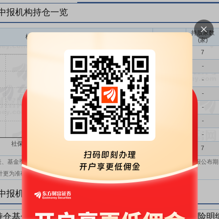
年中报机构持仓一览
持股家数
机构持股(万)
机构属性
(家)
基金
7
QFII
-
社保
-
保险
-
券商
-
信托
-
其他
-
机构汇总
7
表、基金季报、半年报和基金年报；在上市公司报表、基金季报、半年报和年报公布期
计更为准确。
年中报机构持仓明细
持仓基金明细
持仓QFII明细
持仓社保明细
持仓保险明