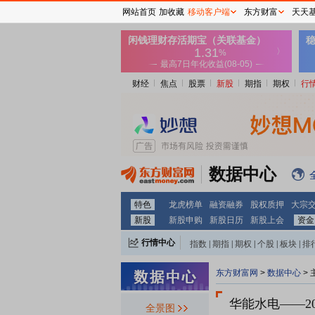
网站首页
加收藏
移动客户端
东方财富
天天
财经
焦点
股票
新股
期指
期权
行
数据中心
特色
龙虎榜单
融资融券
股权质押
大宗
新股
新股申购
新股日历
新股上会
资金
行情中心
指数
|
期指
|
期权
|
个股
|
板块
|
排
东方财富网
>
数据中心
>
华能水电
——2
全景图