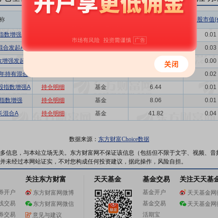
称
相关链接
机构属性
持股总数(万股)
持股市值(
0指数增强A
持仓明细
基金
5.82
0.01
混合发起A
持仓明细
基金
33.91
0.03
数增强发起A
持仓明细
基金
5.51
0.00
年持有混合
持仓明细
基金
25.46
0.02
A股指数增强A
持仓明细
基金
6.44
0.01
指数增强
持仓明细
基金
8.06
0.01
长混合A
持仓明细
基金
41.82
0.04
数据来源：
东方财富Choice数据
多信息，与本站立场无关。东方财富网不保证该信息（包括但不限于文字、视频、音
并未经过本网站证实，不对您构成任何投资建议，据此操作，风险自担。
关注东方财富
天天基金
基金交易
关注天天基
券开户
基金开户
东方财富网微博
天天基金网
线交易
基金交易
东方财富网微信
天天基金网
券交易
活期宝
意见与建议