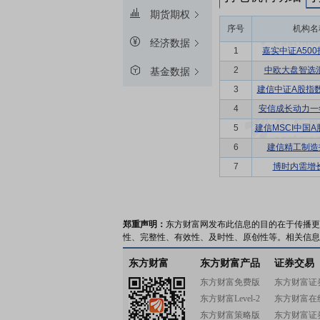
期货期权
序号
机构名
经济数据
1
嘉实中证A50
2
中欧大盘智选
基金数据
3
建信中证A股指
4
安信成长动力一
5
建信MSCI中国
6
建信精工制造
7
博时内需增
郑重声明：
东方财富网发布此信息的目的在于传播更
性、完整性、有效性、及时性、原创性等。相关信息
东方财富
东方财富产品
证券交易
东方财富免费版
东方财富证
东方财富Level-2
东方财富在
东方财富策略版
东方财富证