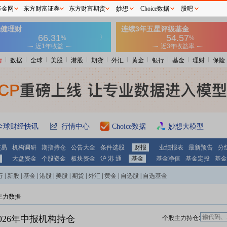
基金网
东方财富证券
东方财富期货
妙想
Choice数据
股吧
情
数据
全球
美股
港股
期货
外汇
黄金
银行
基金
理财
保险
全球财经快讯
行情中心
Choice数据
妙想大模型
交易
机构调研
期指持仓
公告大全
条件选股
财报
业绩报表
最新预告
分
大盘资金
个股资金
板块资金
沪 港 通
基金
基金净值
基金定投
基金
行
|
新股
|
基金
|
港股
|
美股
|
期货
|
外汇
|
黄金
|
自选股
|
自选基金
主力数据
026年中报机构持仓
个股主力持仓: