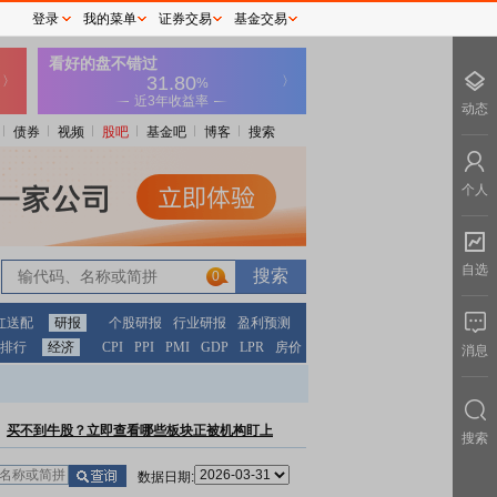
登录
我的菜单
证券交易
基金交易
动态
债券
视频
股吧
基金吧
博客
搜索
个人
自选
0
红送配
研报
个股研报
行业研报
盈利预测
排行
经济
CPI
PPI
PMI
GDP
LPR
房价
消息
买不到牛股？立即查看哪些板块正被机构盯上
搜索
数据日期: