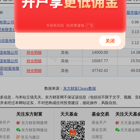
称
相关链接
机构属性
持股总数(万股)
持股市值(
有限公司
持仓明细
其他
931.67
0.96
理有限责任公
持仓明细
其他
3051.41
3.13
药控股有限公
持仓明细
其他
2065.14
2.12
团有限公司
持仓明细
其他
14000.00
14.3
团有限公司
持仓明细
其他
15087.77
15.5
团)控股有限
持仓明细
其他
47742.42
49.0
司
数据来源：
东方财富Choice数据
多信息，与本站立场无关。东方财富网不保证该信息（包括但不限于文字、视频、音
并未经过本网站证实，不对您构成任何投资建议，据此操作，风险自担。
关注东方财富
天天基金
基金交易
关注天天基
券开户
基金开户
东方财富网微博
天天基金网
线交易
基金交易
东方财富网微信
天天基金网
券交易
活期宝
意见与建议