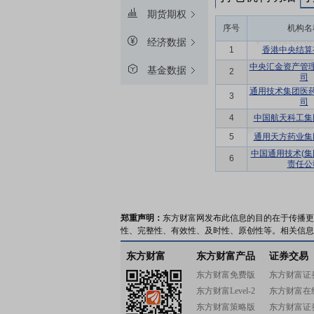
期货期权
序号
机构名
经济数据
1
香港中央结算
中央汇金资产管
基金数据
2
司
通用技术集团医
3
司
4
中国航天科工集
5
通用天方药业集
中国通用技术(集
6
责任公
郑重声明：
东方财富网发布此信息的目的在于传播更
性、完整性、有效性、及时性、原创性等。相关信息
东方财富
东方财富产品
证券交易
东方财富免费版
东方财富证
东方财富Level-2
东方财富在
东方财富策略版
东方财富证