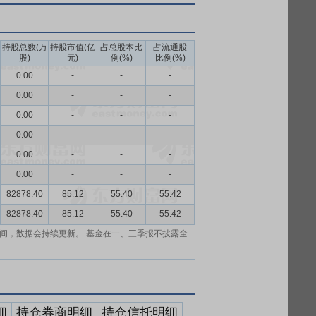
持股总数(万
持股市值(亿
占总股本比
占流通股
股)
元)
例(%)
比例(%)
0.00
-
-
-
0.00
-
-
-
0.00
-
-
-
0.00
-
-
-
0.00
-
-
-
0.00
-
-
-
82878.40
85.12
55.40
55.42
82878.40
85.12
55.40
55.42
间，数据会持续更新。 基金在一、三季报不披露全
细
持仓券商明细
持仓信托明细