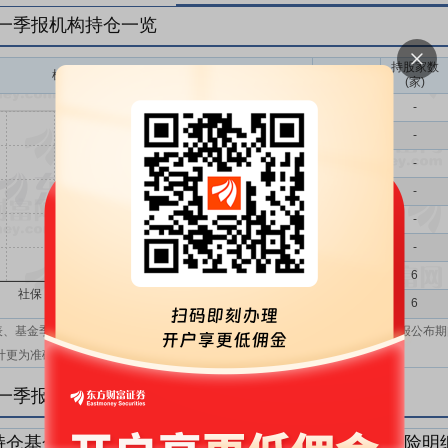
年一季报机构持仓一览
持股家数
机构持股(万)
机构属性
(家)
基金
-
QFII
-
社保
-
保险
-
券商
-
信托
-
其他
6
机构汇总
6
表、基金季报、半年报和基金年报；在上市公司报表、基金季报、半年报和年报公布期
计更为准确。
年一季报机构持仓明细
持仓基金明细
持仓QFII明细
持仓社保明细
持仓保险明