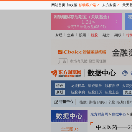
网站首页
加收藏
移动客户端
东方财富
天天
财经
焦点
股票
新股
期指
期权
行
数据中心
特色
龙虎榜单
融资融券
股权质押
大宗
新股
新股申购
新股日历
新股上会
资金
行情中心
指数
|
期指
|
期权
|
个股
|
板块
|
排
东方财富网
>
数据中心
>
中国医药
——2
全景图