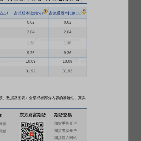
亿元)
占总股本比例(%)
占流通股本比例(%)
0.62
0.62
2.04
2.04
1.38
1.38
8
9.36
9.36
0
10.09
10.09
3
31.92
31.93
频、数据及图表）全部或者部分内容的准确性、真实
金
东方财富期货
期货交易
期货手机开户
微博
期货电脑开户
微信
期货官方网站