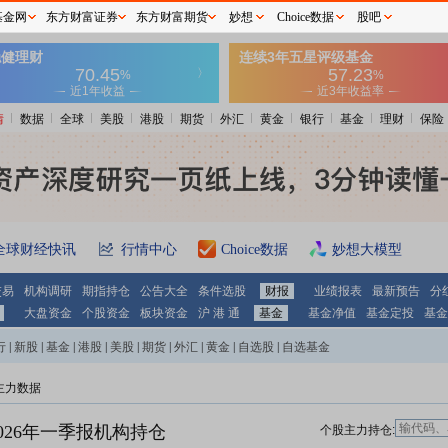
基金网
东方财富证券
东方财富期货
妙想
Choice数据
股吧
情
数据
全球
美股
港股
期货
外汇
黄金
银行
基金
理财
保险
全球财经快讯
行情中心
Choice数据
妙想大模型
交易
机构调研
期指持仓
公告大全
条件选股
财报
业绩报表
最新预告
分
大盘资金
个股资金
板块资金
沪 港 通
基金
基金净值
基金定投
基金
行
|
新股
|
基金
|
港股
|
美股
|
期货
|
外汇
|
黄金
|
自选股
|
自选基金
主力数据
026年一季报机构持仓
个股主力持仓: