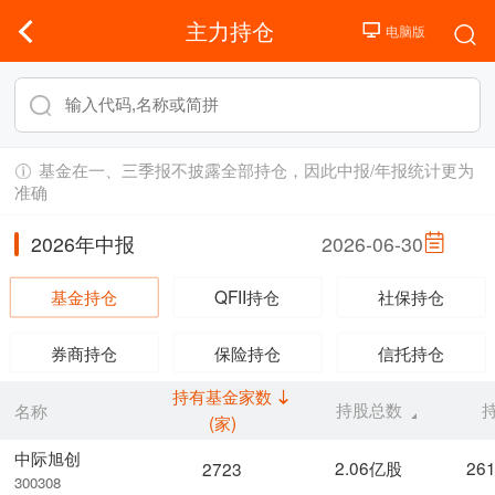
主力持仓
基金在一、三季报不披露全部持仓，因此中报/年报统计更为
准确
2026年中报
2026-06-30
基金持仓
QFII持仓
社保持仓
券商持仓
保险持仓
信托持仓
持有基金家数
持股总数
名称
(家)
中际旭创
2.06亿股
26
2723
300308