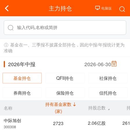
主力持仓
基金在一、三季报不披露全部持仓，因此中报/年报统计更为
准确
2026年中报
2026-06-30
基金持仓
QFII持仓
社保持仓
券商持仓
保险持仓
信托持仓
持有基金家数
持股总数
名称
(家)
中际旭创
2.06亿股
26
2723
300308