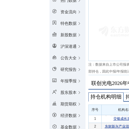
热门数据
资金流向
特色数据
新股数据
沪深港通
公告大全
注：数据来自上市公司报
研究报告
部持仓，因此中报/年报统
年报季报
联创光电2026
股东股本
持仓机构明细
期货期权
序号
机构名
经济数据
1
交银成长
2
东财新兴产业混
基金数据