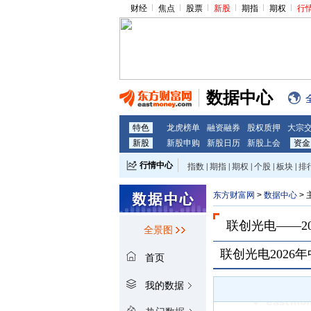
财经
焦点
股票
新股
期指
期权
行
数据中心
特色
龙虎榜单
融资融券
股权质押
大宗
新股
新股申购
新股日历
新股上会
资金
行情中心
指数
|
期指
|
期权
|
个股
|
板块
|
排
东方财富网
>
数据中心
>
联创光电
——2
全景图
联创光电2026
首页
我的数据