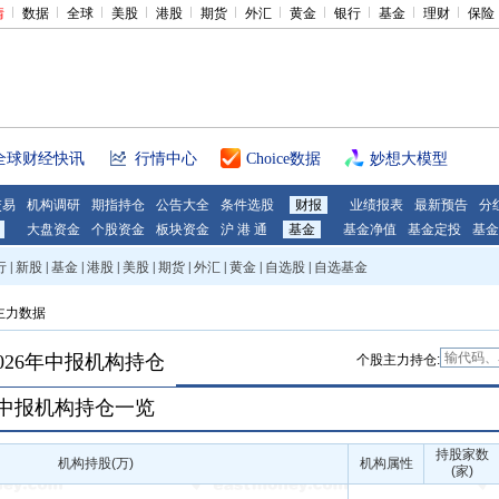
情
数据
全球
美股
港股
期货
外汇
黄金
银行
基金
理财
保险
全球财经快讯
行情中心
Choice数据
妙想大模型
交易
机构调研
期指持仓
公告大全
条件选股
财报
业绩报表
最新预告
分
大盘资金
个股资金
板块资金
沪 港 通
基金
基金净值
基金定投
基金
行
|
新股
|
基金
|
港股
|
美股
|
期货
|
外汇
|
黄金
|
自选股
|
自选基金
主力数据
026年中报机构持仓
个股主力持仓:
年中报机构持仓一览
持股家数
机构持股(万)
机构属性
(家)