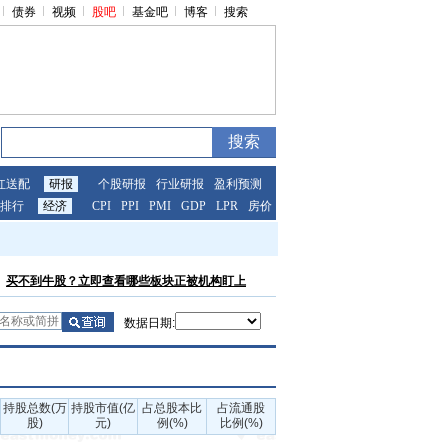
债券
视频
股吧
基金吧
博客
搜索
红送配
研报
个股研报
行业研报
盈利预测
排行
经济
CPI
PPI
PMI
GDP
LPR
房价
买不到牛股？立即查看哪些板块正被机构盯上
数据日期:
持股总数(万
持股市值(亿
占总股本比
占流通股
股)
元)
例(%)
比例(%)