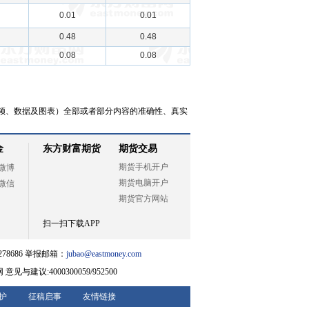
0.01
0.01
0.48
0.48
0.08
0.08
频、数据及图表）全部或者部分内容的准确性、真实
金
东方财富期货
期货交易
期货手机开户
微博
期货电脑开户
微信
期货官方网站
扫一扫下载APP
78686 举报邮箱：
jubao@eastmoney.com
网
意见与建议:4000300059/952500
护
征稿启事
友情链接