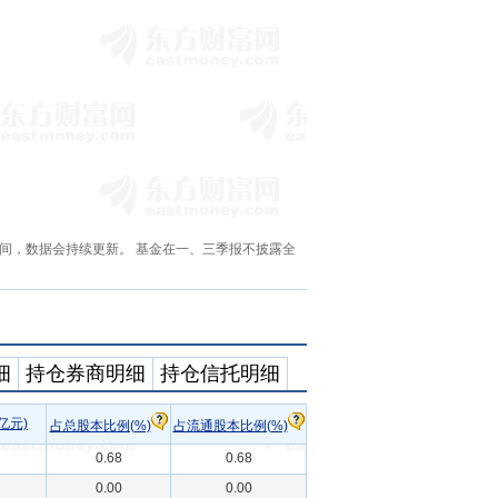
间，数据会持续更新。 基金在一、三季报不披露全
细
持仓券商明细
持仓信托明细
亿元)
占总股本比例(%)
占流通股本比例(%)
0.68
0.68
0.00
0.00