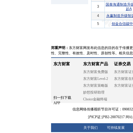
国泰海通制造升
3
起A
4
永赢制造升级智
5
创金合信碳中
郑重声明：
东方财富网发布此信息的目的在于传播更
性、完整性、有效性、及时性、原创性等。相关信息
东方财富
东方财富产品
证券交易
东方财富免费版
东方财富证
东方财富Level-2
东方财富在
东方财富策略版
东方财富证
妙想投研助理
扫一扫下载
Choice金融终端
APP
信息网络传播视听节目许可证：0908328号
沪ICP证:沪B2-20070217
网站备
关于我们
可持续发展