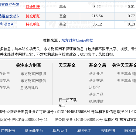
级睿选混合发
持仓明细
基金
3.22
0.01
选混合发起A
持仓明细
基金
215.54
0.77
和混合A
持仓明细
基金
36.12
0.13
数据来源：
东方财富Choice数据
多信息，与本站立场无关。东方财富网不保证该信息（包括但不限于文字、视频、音
并未经过本网站证实，不对您构成任何投资建议，据此操作，风险自担。
关注东方财富
天天基金
基金交易
关注天天基
券开户
基金开户
东方财富网微博
天天基金网
线交易
基金交易
东方财富网微信
天天基金网
券交易
活期宝
意见与建议
基金产品
扫一扫下载
稳健理财
APP
 经营证券期货业务许可证编号：913101046312860336 违法和不良信息举报:021-612
案号:沪ICP备05006054号-11
沪公网安备 31010402000120号
版权所有:东方财富
广告服务
供应商平台
联系我们
诚聘英才
法律声明
隐私保