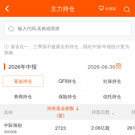
主力持仓
基金在一、三季报不披露全部持仓，因此中报/年报统计更为
准确
2026年中报
2026-06-30
基金持仓
QFII持仓
社保持仓
券商持仓
保险持仓
信托持仓
持有基金家数
持股总数
名称
(家)
中际旭创
2.06亿股
26
2723
300308