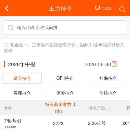
主力持仓
基金在一、三季报不披露全部持仓，因此中报/年报统计更为
准确
2026年中报
2026-06-30
基金持仓
QFII持仓
社保持仓
券商持仓
保险持仓
信托持仓
持有基金家数
持股总数
名称
(家)
中际旭创
2.06亿股
26
2723
300308