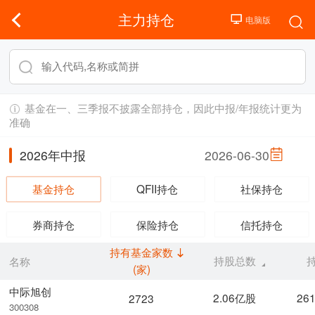
主力持仓
基金在一、三季报不披露全部持仓，因此中报/年报统计更为
准确
2026年中报
2026-06-30
基金持仓
QFII持仓
社保持仓
券商持仓
保险持仓
信托持仓
持有基金家数
持股总数
名称
(家)
中际旭创
2.06亿股
26
2723
300308