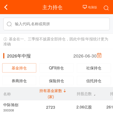
主力持仓
基金在一、三季报不披露全部持仓，因此中报/年报统计更为
准确
2026年中报
2026-06-30
基金持仓
QFII持仓
社保持仓
券商持仓
保险持仓
信托持仓
持有基金家数
持股总数
名称
(家)
中际旭创
2.06亿股
26
2723
300308