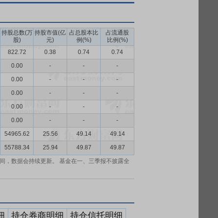
持股总数(万
持股市值(亿
占总股本比
占流通股
股)
元)
例(%)
比例(%)
822.72
0.38
0.74
0.74
0.00
-
-
-
0.00
-
-
-
0.00
-
-
-
0.00
-
-
-
0.00
-
-
-
54965.62
25.56
49.14
49.14
55788.34
25.94
49.87
49.87
间，数据会持续更新。 基金在一、三季报不披露全
细
持仓券商明细
持仓信托明细