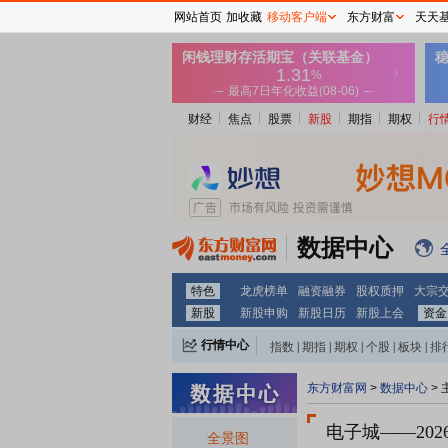
网站首页
加收藏
移动客户端
东方财富
天天
财经
焦点
股票
新股
期指
期权
行
数据中心
特色
龙虎榜单
融资融券
股权质押
大宗
新股
新股申购
新股日历
新股上会
资金
行情中心
指数
|
期指
|
期权
|
个股
|
板块
|
排
东方财富网
>
数据中心
>
电子城
——20
全景图