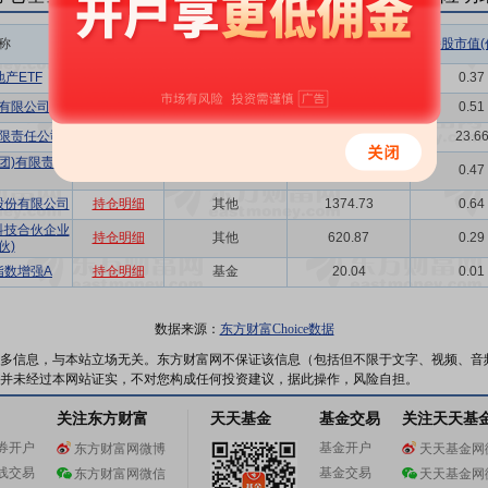
称
相关链接
机构属性
持股总数(万股)
持股市值(
产ETF
持仓明细
基金
802.68
0.37
有限公司
持仓明细
其他
1089.48
0.51
限责任公司
持仓明细
其他
50880.13
23.6
团)有限责任
持仓明细
其他
1000.41
0.47
股份有限公司
持仓明细
其他
1374.73
0.64
科技合伙企业
持仓明细
其他
620.87
0.29
伙)
指数增强A
持仓明细
基金
20.04
0.01
数据来源：
东方财富Choice数据
多信息，与本站立场无关。东方财富网不保证该信息（包括但不限于文字、视频、音
并未经过本网站证实，不对您构成任何投资建议，据此操作，风险自担。
关注东方财富
天天基金
基金交易
关注天天基
券开户
基金开户
东方财富网微博
天天基金网
线交易
基金交易
东方财富网微信
天天基金网