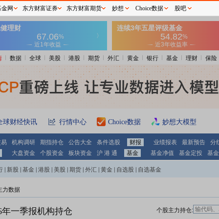
基金网
东方财富证券
东方财富期货
妙想
Choice数据
股吧
情
数据
全球
美股
港股
期货
外汇
黄金
银行
基金
理财
保险
全球财经快讯
行情中心
Choice数据
妙想大模型
交易
机构调研
期指持仓
公告大全
条件选股
财报
业绩报表
最新预告
分
大盘资金
个股资金
板块资金
沪 港 通
基金
基金净值
基金定投
基金
行
|
新股
|
基金
|
港股
|
美股
|
期货
|
外汇
|
黄金
|
自选股
|
自选基金
主力数据
26年一季报机构持仓
个股主力持仓: