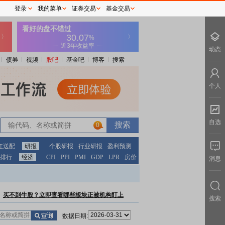
登录
我的菜单
证券交易
基金交易
动态
债券
视频
股吧
基金吧
博客
搜索
个人
自选
0
红送配
研报
个股研报
行业研报
盈利预测
排行
经济
CPI
PPI
PMI
GDP
LPR
房价
消息
买不到牛股？立即查看哪些板块正被机构盯上
搜索
数据日期: