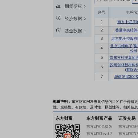
期货期权
序号
机构名
经济数据
1
南方中证房地
2
香港中央结算
基金数据
3
北京电子控股有
北京兆维电子(集
4
公司
5
京东方科技集团
苏州创朴新材料
6
(有限合
7
华商沪深300
郑重声明：
东方财富网发布此信息的目的在于传播更
性、完整性、有效性、及时性、原创性等。相关信息
东方财富
东方财富产品
证券交易
东方财富免费版
东方财富证
东方财富Level-2
东方财富在