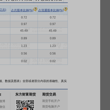
亿元)
占总股本比例(%)
占流通股本比例(%)
0.72
0.72
0.97
0.97
6
45.49
45.49
0.89
0.89
1.23
1.23
0.56
0.56
0.02
0.02
频、数据及图表）全部或者部分内容的准确性、真实
金
东方财富期货
期货交易
期货手机开户
微博
期货电脑开户
微信