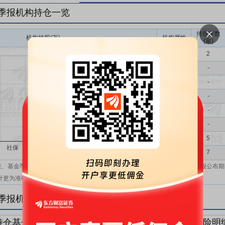
一季报机构持仓一览
持股家数
机构持股(万)
机构属性
(家)
基金
2
QFII
-
社保
-
保险
-
券商
-
信托
-
其他
5
机构汇总
7
表、基金季报、半年报和基金年报；在上市公司报表、基金季报、半年报和年报公布期
计更为准确。
一季报机构持仓明细
持仓基金明细
持仓QFII明细
持仓社保明细
持仓保险明