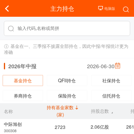
主力持仓
基金在一、三季报不披露全部持仓，因此中报/年报统计更为
准确
2026年中报
2026-06-30
基金持仓
QFII持仓
社保持仓
券商持仓
保险持仓
信托持仓
持有基金家数
持股总数
名称
(家)
中际旭创
2.06亿股
26
2723
300308