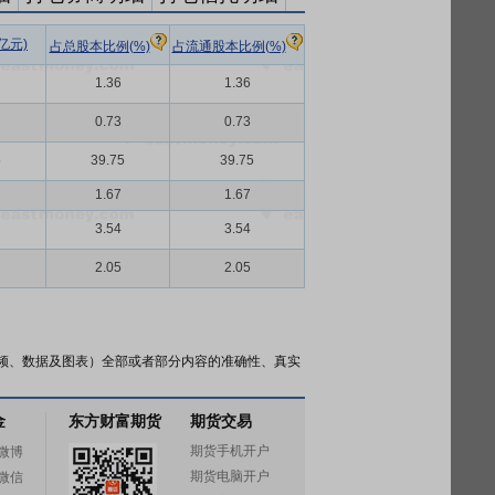
亿元)
占总股本比例(%)
占流通股本比例(%)
1.36
1.36
0.73
0.73
5
39.75
39.75
1.67
1.67
3.54
3.54
2.05
2.05
频、数据及图表）全部或者部分内容的准确性、真实
金
东方财富期货
期货交易
期货手机开户
微博
期货电脑开户
微信