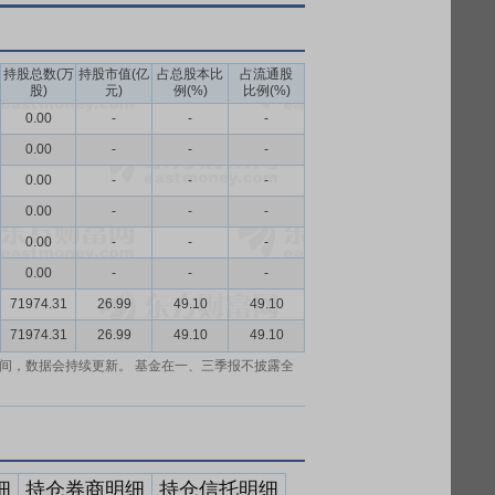
持股总数(万
持股市值(亿
占总股本比
占流通股
股)
元)
例(%)
比例(%)
0.00
-
-
-
0.00
-
-
-
0.00
-
-
-
0.00
-
-
-
0.00
-
-
-
0.00
-
-
-
71974.31
26.99
49.10
49.10
71974.31
26.99
49.10
49.10
间，数据会持续更新。 基金在一、三季报不披露全
细
持仓券商明细
持仓信托明细