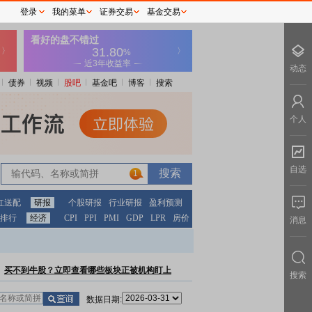
登录
我的菜单
证券交易
基金交易
动态
债券
视频
股吧
基金吧
博客
搜索
个人
自选
1
红送配
研报
个股研报
行业研报
盈利预测
排行
经济
CPI
PPI
PMI
GDP
LPR
房价
消息
买不到牛股？立即查看哪些板块正被机构盯上
搜索
数据日期: