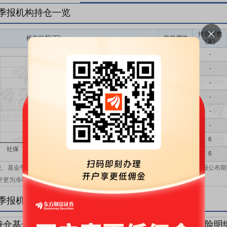
一季报机构持仓一览
持股家数
机构持股(万)
机构属性
(家)
基金
-
QFII
-
社保
-
保险
-
券商
-
信托
-
其他
6
机构汇总
6
表、基金季报、半年报和基金年报；在上市公司报表、基金季报、半年报和年报公布期
计更为准确。
一季报机构持仓明细
持仓基金明细
持仓QFII明细
持仓社保明细
持仓保险明