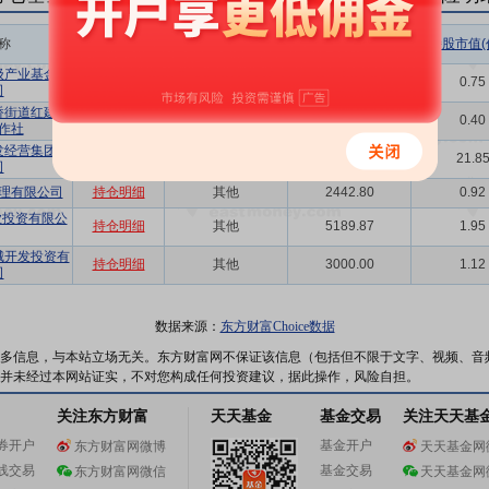
称
相关链接
机构属性
持股总数(万股)
持股市值(
级产业基金有
持仓明细
其他
2000.00
0.75
司
桥街道红建股
持仓明细
其他
1073.80
0.40
作社
发经营集团有
持仓明细
其他
58267.84
21.8
司
理有限公司
持仓明细
其他
2442.80
0.92
业投资有限公
持仓明细
其他
5189.87
1.95
城开发投资有
持仓明细
其他
3000.00
1.12
司
数据来源：
东方财富Choice数据
多信息，与本站立场无关。东方财富网不保证该信息（包括但不限于文字、视频、音
并未经过本网站证实，不对您构成任何投资建议，据此操作，风险自担。
关注东方财富
天天基金
基金交易
关注天天基
券开户
基金开户
东方财富网微博
天天基金网
线交易
基金交易
东方财富网微信
天天基金网