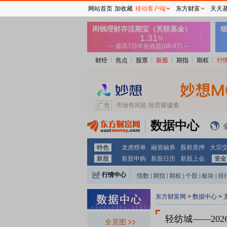
网站首页
加收藏
移动客户端
东方财富
天天
财经
焦点
股票
新股
期指
期权
行
数据中心
特色
龙虎榜单
融资融券
股权质押
大宗
新股
新股申购
新股日历
新股上会
资金
行情中心
指数
|
期指
|
期权
|
个股
|
板块
|
排
东方财富网
>
数据中心
>
轻纺城
——20
全景图