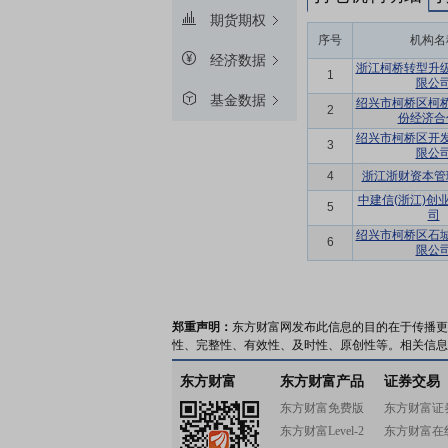
期货期权
序号
机构名
经济数据
浙江柯桥转型升
1
限公
基金数据
绍兴市柯桥区柯
2
份经济合
绍兴市柯桥区开
3
限公
4
浙江浙财资本管
中建信(浙江)创
5
司
绍兴市柯桥区石
6
限公
郑重声明：
东方财富网发布此信息的目的在于传播更
性、完整性、有效性、及时性、原创性等。相关信息
东方财富
东方财富产品
证券交易
东方财富免费版
东方财富证
东方财富Level-2
东方财富在