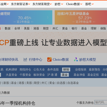
基金网
东方财富证券
东方财富期货
妙想
Choice数据
股吧
情
数据
全球
美股
港股
期货
外汇
黄金
银行
基金
理财
保险
全球财经快讯
行情中心
Choice数据
妙想大模型
交易
机构调研
期指持仓
公告大全
条件选股
财报
业绩报表
最新预告
分
大盘资金
个股资金
板块资金
沪 港 通
基金
基金净值
基金定投
基金
行
|
新股
|
基金
|
港股
|
美股
|
期货
|
外汇
|
黄金
|
自选股
|
自选基金
主力数据
26年一季报机构持仓
个股主力持仓: