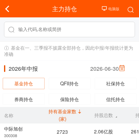
主力持仓
基金在一、三季报不披露全部持仓，因此中报/年报统计更为
准确
2026年中报
2026-06-30
基金持仓
QFII持仓
社保持仓
券商持仓
保险持仓
信托持仓
持有基金家数
持股总数
名称
(家)
中际旭创
2.06亿股
26
2723
300308