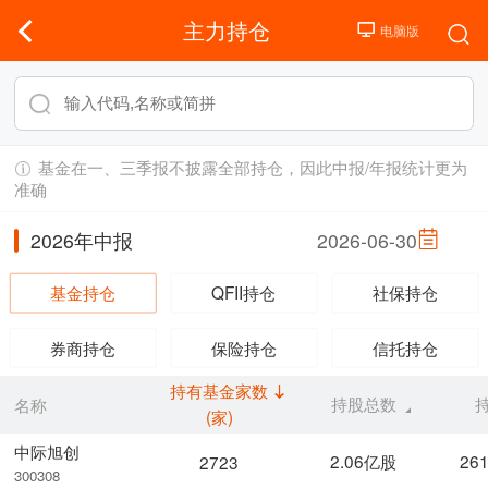
主力持仓
基金在一、三季报不披露全部持仓，因此中报/年报统计更为
准确
2026年中报
2026-06-30
基金持仓
QFII持仓
社保持仓
券商持仓
保险持仓
信托持仓
持有基金家数
持股总数
名称
(家)
中际旭创
2.06亿股
26
2723
300308