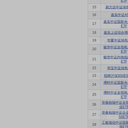
ETF
15
易方达中证绿色
16
嘉实中证A5
嘉实中证国新央
17
ETF
18
嘉实上证综合增
19
华夏中证绿色
银华中证全指电
20
ETF
银华中证内地低
21
ETF
22
华宝中证绿色
23
招商沪深300ES
博时中证国新央
24
ETF
博时中证全指电
25
ETF
华泰柏瑞中证全
26
业ET
华泰柏瑞中证企
27
50ET
工银瑞信中证国
28
源ET