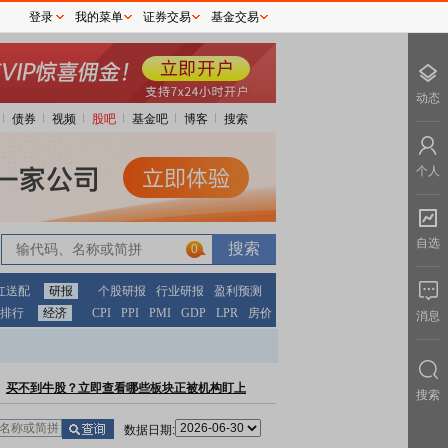
登录
我的菜单
证券交易
基金交易
动态
债券
视频
股吧
基金吧
博客
搜索
个人
自选
0
红送配
研报
个股研报
行业研报
盈利预测
排行
经济
CPI
PPI
PMI
GDP
LPR
房价
消息
买不到牛股？立即查看哪些板块正被机构盯上
搜索
数据日期: