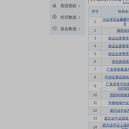
期货期权
序号
机构名
经济数据
兴证资管金麒麟
1
B
基金数据
2
德邦优
3
财达证券尊享
4
财达证券尊享
5
财达证券尊享
6
安信资管双
7
广发资管量源
8
中信证券信信向
广发资管可转
9
(GF065
10
西部利得新
11
华泰柏瑞中证A
12
易方达中证A5
13
易方达中证国资央
易方达中证上海
14