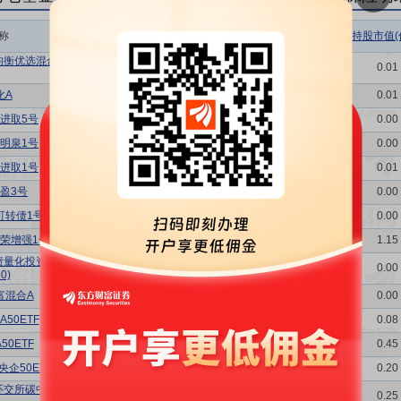
称
相关链接
机构属性
持股总数(万股)
持股市值(
均衡优选混合
持仓明细
基金
3.65
0.01
化A
持仓明细
基金
3.00
0.01
进取5号
持仓明细
券商
0.50
0.00
明泉1号
持仓明细
券商
0.70
0.00
进取1号
持仓明细
券商
2.00
0.01
盈3号
持仓明细
券商
0.72
0.00
可转债1号
持仓明细
券商
0.03
0.00
荣增强1号
持仓明细
券商
435.18
1.15
债量化投资
持仓明细
券商
0.01
0.00
0)
富混合A
持仓明细
基金
0.81
0.00
50ETF
持仓明细
基金
29.38
0.08
0ETF
持仓明细
基金
168.68
0.45
企50ETF
持仓明细
基金
75.56
0.20
环交所碳中和
持仓明细
基金
93.67
0.25