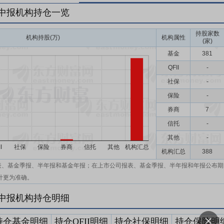
年中报机构持仓一览
持股家数
机构持股(万)
机构属性
(家)
基金
381
QFII
-
社保
-
保险
-
券商
7
信托
-
其他
-
机构汇总
388
表、基金季报、半年报和基金年报；在上市公司报表、基金季报、半年报和年报公布期
计更为准确。
年中报机构持仓明细
持仓基金明细
持仓QFII明细
持仓社保明细
持仓保险明