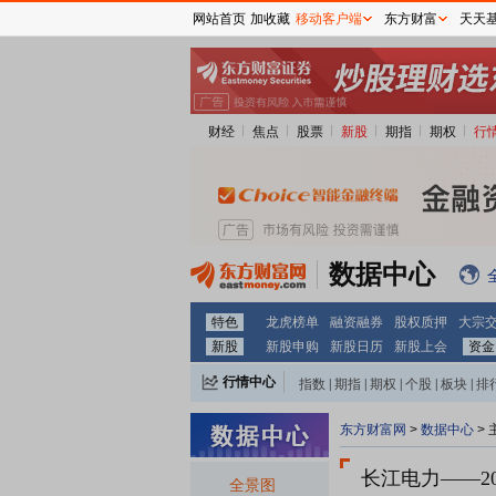
网站首页
加收藏
移动客户端
东方财富
天天
财经
焦点
股票
新股
期指
期权
行
数据中心
特色
龙虎榜单
融资融券
股权质押
大宗
新股
新股申购
新股日历
新股上会
资金
行情中心
指数
|
期指
|
期权
|
个股
|
板块
|
排
东方财富网
>
数据中心
>
长江电力
——2
全景图