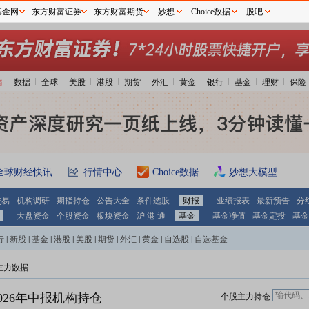
基金网
东方财富证券
东方财富期货
妙想
Choice数据
股吧
情
数据
全球
美股
港股
期货
外汇
黄金
银行
基金
理财
保险
全球财经快讯
行情中心
Choice数据
妙想大模型
交易
机构调研
期指持仓
公告大全
条件选股
财报
业绩报表
最新预告
分
大盘资金
个股资金
板块资金
沪 港 通
基金
基金净值
基金定投
基金
行
|
新股
|
基金
|
港股
|
美股
|
期货
|
外汇
|
黄金
|
自选股
|
自选基金
主力数据
026年中报机构持仓
个股主力持仓: