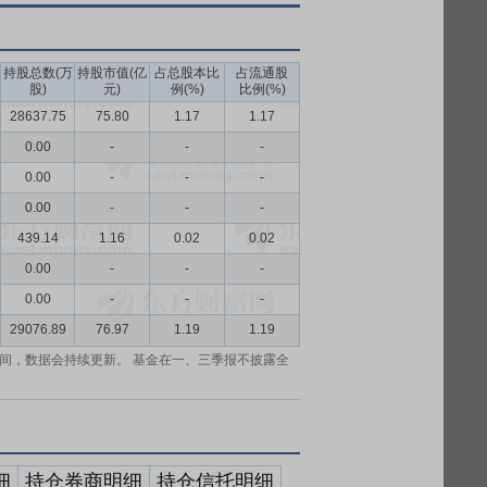
持股总数(万
持股市值(亿
占总股本比
占流通股
股)
元)
例(%)
比例(%)
28637.75
75.80
1.17
1.17
0.00
-
-
-
0.00
-
-
-
0.00
-
-
-
439.14
1.16
0.02
0.02
0.00
-
-
-
0.00
-
-
-
29076.89
76.97
1.19
1.19
间，数据会持续更新。 基金在一、三季报不披露全
细
持仓券商明细
持仓信托明细