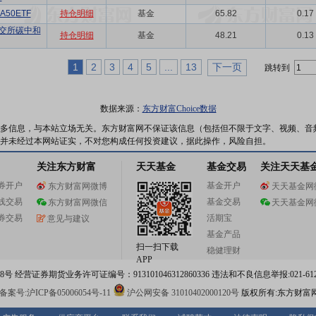
50ETF
持仓明细
基金
65.82
0.17
交所碳中和
持仓明细
基金
48.21
0.13
1
2
3
4
5
...
13
下一页
跳转到
数据来源：
东方财富Choice数据
多信息，与本站立场无关。东方财富网不保证该信息（包括但不限于文字、视频、音
并未经过本网站证实，不对您构成任何投资建议，据此操作，风险自担。
关注东方财富
天天基金
基金交易
关注天天基
券开户
基金开户
东方财富网微博
天天基金网
线交易
基金交易
东方财富网微信
天天基金网
券交易
活期宝
意见与建议
基金产品
扫一扫下载
稳健理财
APP
 经营证券期货业务许可证编号：913101046312860336 违法和不良信息举报:021-612
案号:沪ICP备05006054号-11
沪公网安备 31010402000120号
版权所有:东方财富