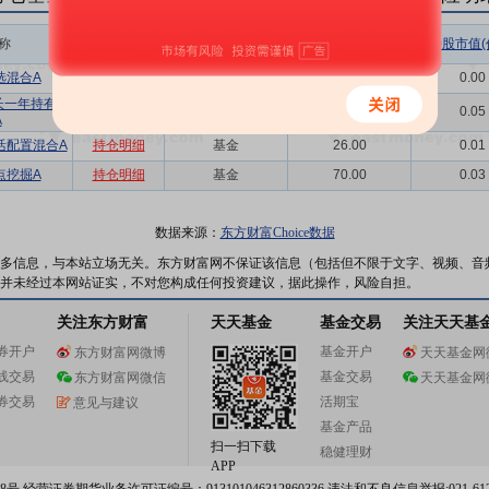
称
相关链接
机构属性
持股总数(万股)
持股市值(
选混合A
持仓明细
基金
10.00
0.00
长一年持有期
持仓明细
基金
100.00
0.05
A
活配置混合A
持仓明细
基金
26.00
0.01
点挖掘A
持仓明细
基金
70.00
0.03
数据来源：
东方财富Choice数据
多信息，与本站立场无关。东方财富网不保证该信息（包括但不限于文字、视频、音
并未经过本网站证实，不对您构成任何投资建议，据此操作，风险自担。
关注东方财富
天天基金
基金交易
关注天天基
券开户
基金开户
东方财富网微博
天天基金网
线交易
基金交易
东方财富网微信
天天基金网
券交易
活期宝
意见与建议
基金产品
扫一扫下载
稳健理财
APP