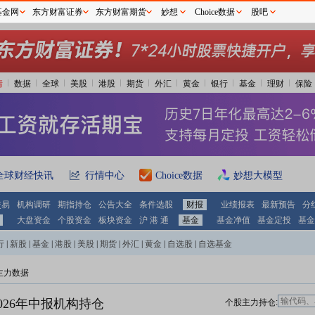
基金网
东方财富证券
东方财富期货
妙想
Choice数据
股吧
情
数据
全球
美股
港股
期货
外汇
黄金
银行
基金
理财
保险
全球财经快讯
行情中心
Choice数据
妙想大模型
交易
机构调研
期指持仓
公告大全
条件选股
财报
业绩报表
最新预告
分
大盘资金
个股资金
板块资金
沪 港 通
基金
基金净值
基金定投
基金
行
|
新股
|
基金
|
港股
|
美股
|
期货
|
外汇
|
黄金
|
自选股
|
自选基金
主力数据
026年中报机构持仓
个股主力持仓: