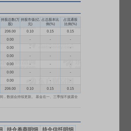
持股总数(万
持股市值(亿
占总股本比
占流通股
股)
元)
例(%)
比例(%)
206.00
0.10
0.15
0.15
0.00
-
-
-
0.00
-
-
-
0.00
-
-
-
0.00
-
-
-
0.00
-
-
-
0.00
-
-
-
206.00
0.10
0.15
0.15
间，数据会持续更新。 基金在一、三季报不披露全
细
持仓券商明细
持仓信托明细