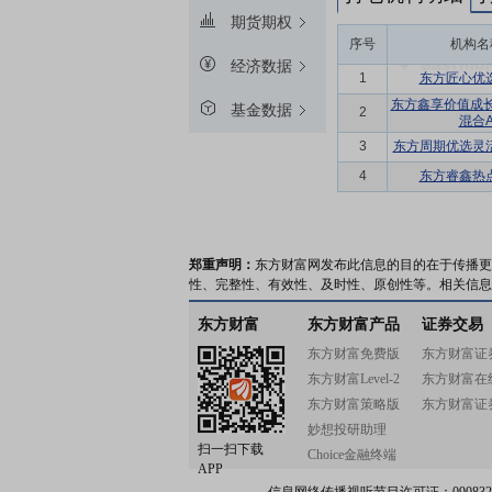
期货期权
序号
机构名
经济数据
1
东方匠心优
东方鑫享价值成
基金数据
2
混合
3
东方周期优选灵
4
东方睿鑫热
郑重声明：
东方财富网发布此信息的目的在于传播更
性、完整性、有效性、及时性、原创性等。相关信息
东方财富
东方财富产品
证券交易
东方财富免费版
东方财富证
东方财富Level-2
东方财富在
东方财富策略版
东方财富证
妙想投研助理
扫一扫下载
Choice金融终端
APP