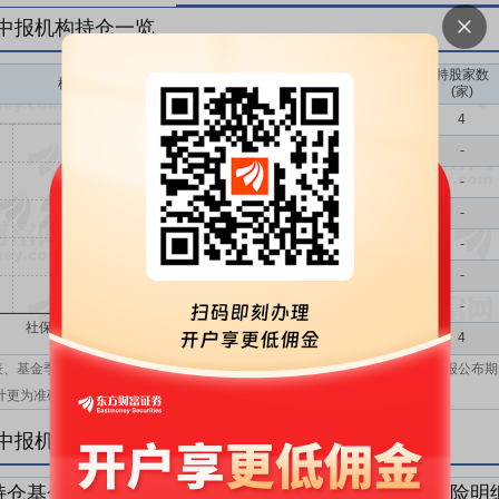
年中报机构持仓一览
持股家数
机构持股(万)
机构属性
(家)
基金
4
QFII
-
社保
-
保险
-
券商
-
信托
-
其他
-
机构汇总
4
表、基金季报、半年报和基金年报；在上市公司报表、基金季报、半年报和年报公布期
计更为准确。
年中报机构持仓明细
持仓基金明细
持仓QFII明细
持仓社保明细
持仓保险明