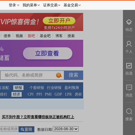
登录
我的菜单
证券交易
基金交易
动态
债券
视频
股吧
基金吧
博客
搜索
个人
自选
0
红送配
研报
个股研报
行业研报
盈利预测
排行
经济
CPI
PPI
PMI
GDP
LPR
房价
消息
买不到牛股？立即查看哪些板块正被机构盯上
搜索
数据日期: