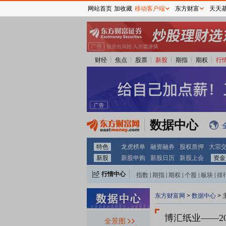
网站首页
加收藏
移动客户端
东方财富
天天
财经
焦点
股票
新股
期指
期权
行
数据中心
特色
龙虎榜单
融资融券
股权质押
大宗
新股
新股申购
新股日历
新股上会
资金
行情中心
指数
|
期指
|
期权
|
个股
|
板块
|
排
东方财富网
>
数据中心
>
博汇纸业
——2
全景图