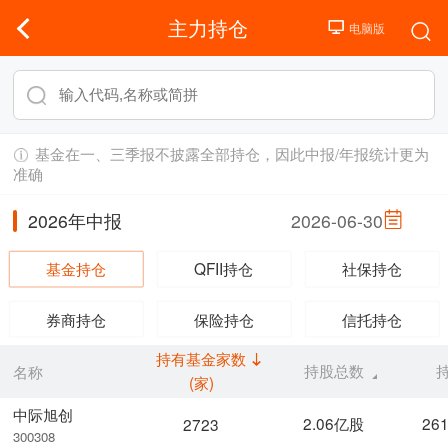
主力持仓
基金在一、三季报不披露全部持仓，因此中报/年报统计更为
准确
2026年中报
2026-06-30
基金持仓
QFII持仓
社保持仓
券商持仓
保险持仓
信托持仓
持有基金家数
持股总数
名称
(家)
中际旭创
2.06亿股
26
2723
300308