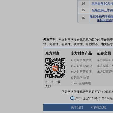
14
泉果泰然30天
15
泉果嘉源三年持
建信添福悠享稳
16
年持有债券(F
郑重声明：
东方财富网发布此信息的目的在于传播更
性、完整性、有效性、及时性、原创性等。相关信息
东方财富
东方财富产品
证券交易
东方财富免费版
东方财富证
东方财富Level-2
东方财富在
东方财富策略版
东方财富证
妙想投研助理
扫一扫下载
Choice金融终端
APP
信息网络传播视听节目许可证：0908328号
沪ICP证:沪B2-20070217
网站备
关于我们
可持续发展