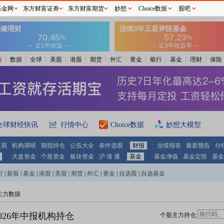
基金网
东方财富证券
东方财富期货
妙想
Choice数据
股吧
情
数据
全球
美股
港股
期货
外汇
黄金
银行
基金
理财
保险
全球财经快讯
行情中心
Choice数据
妙想大模型
交易
机构调研
期指持仓
公告大全
条件选股
财报
业绩报表
最新预告
分
大盘资金
个股资金
板块资金
沪 港 通
基金
基金净值
基金定投
基金
行
|
新股
|
基金
|
港股
|
美股
|
期货
|
外汇
|
黄金
|
自选股
|
自选基金
主力数据
026年中报机构持仓
个股主力持仓: