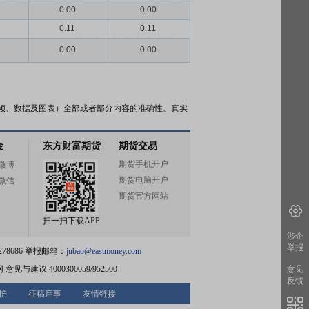
0.00
0.00
0.11
0.11
0.00
0.00
频、数据及图表）全部或者部分内容的准确性、真实
金
东方财富期货
期货交易
期货手机开户
微博
期货电脑开户
微信
期货官方网站
扫一扫下载APP
涉企
举报
78686 举报邮箱：
jubao@eastmoney.com
网
意见与建议:4000300059/952500
意见
反馈
护
征稿启事
友情链接