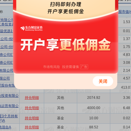
称
相关链接
机构属性
持股总数(万股)
持股市值(
有限公司-宁
持仓明细
其他
946.67
1.53
证券投资基金
益优选1号
持仓明细
券商
3.51
0.01
公司-传统险
持仓明细
保险
847.67
1.37
公司-分红险
持仓明细
保险
1080.53
1.75
券公司ETF
持仓明细
基金
2983.07
4.83
券公司ETF
持仓明细
基金
1900.44
3.08
有限公司
持仓明细
其他
1324.60
2.14
限公司
持仓明细
其他
2820.50
4.57
理股份有限公
持仓明细
其他
255140.00
413.0
业投资有限公
持仓明细
其他
2074.92
3.36
场运营有限公
持仓明细
其他
4000.00
6.48
置3个月持有
持仓明细
基金
10.00
0.02
F)A
选混合A
持仓明细
基金
88.52
0.14