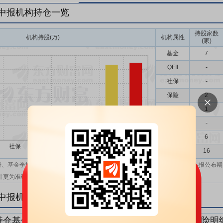
年中报机构持仓一览
持股家数
机构持股(万)
机构属性
(家)
基金
7
QFII
-
社保
-
保险
2
券商
1
信托
-
其他
6
机构汇总
16
表、基金季报、半年报和基金年报；在上市公司报表、基金季报、半年报和年报公布期
计更为准确。
年中报机构持仓明细
持仓基金明细
持仓QFII明细
持仓社保明细
持仓保险明