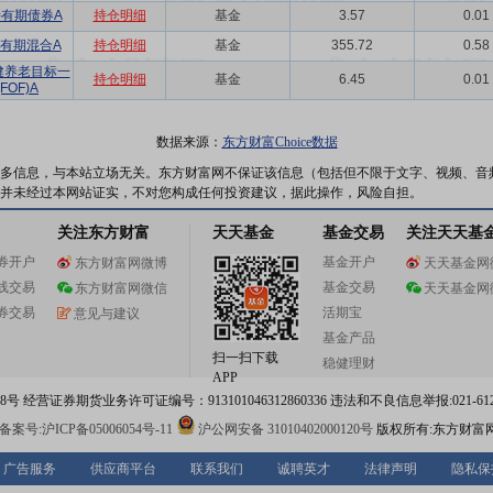
持有期债券A
持仓明细
基金
3.57
0.01
有期混合A
持仓明细
基金
355.72
0.58
健养老目标一
持仓明细
基金
6.45
0.01
OF)A
数据来源：
东方财富Choice数据
多信息，与本站立场无关。东方财富网不保证该信息（包括但不限于文字、视频、音
并未经过本网站证实，不对您构成任何投资建议，据此操作，风险自担。
关注东方财富
天天基金
基金交易
关注天天基
券开户
基金开户
东方财富网微博
天天基金网
线交易
基金交易
东方财富网微信
天天基金网
券交易
活期宝
意见与建议
基金产品
扫一扫下载
稳健理财
APP
 经营证券期货业务许可证编号：913101046312860336 违法和不良信息举报:021-612
案号:沪ICP备05006054号-11
沪公网安备 31010402000120号
版权所有:东方财富
广告服务
供应商平台
联系我们
诚聘英才
法律声明
隐私保