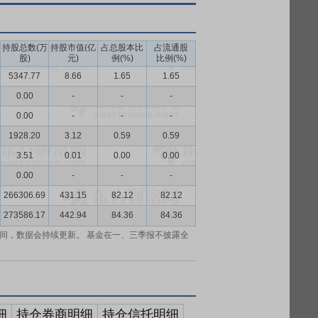
持股总数(万
持股市值(亿
占总股本比
占流通股
股)
元)
例(%)
比例(%)
5347.77
8.66
1.65
1.65
0.00
-
-
-
0.00
-
-
-
1928.20
3.12
0.59
0.59
3.51
0.01
0.00
0.00
0.00
-
-
-
266306.69
431.15
82.12
82.12
273586.17
442.94
84.36
84.36
间，数据会持续更新。 基金在一、三季报不披露全
细
持仓券商明细
持仓信托明细