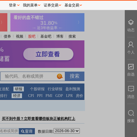
登录
我的菜单
证券交易
基金交易
动态
债券
视频
股吧
基金吧
博客
搜索
个人
自选
0
红送配
研报
个股研报
行业研报
盈利预测
排行
经济
CPI
PPI
PMI
GDP
LPR
房价
消息
买不到牛股？立即查看哪些板块正被机构盯上
搜索
数据日期: