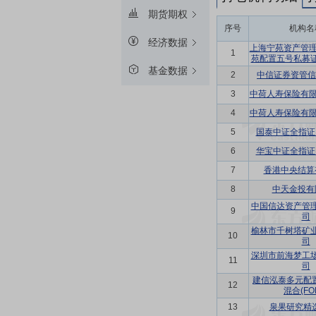
期货期权
序号
机构名
经济数据
上海宁苑资产管理
1
苑配置五号私募
基金数据
2
中信证券资管信
3
中荷人寿保险有限
4
中荷人寿保险有限
5
国泰中证全指证
6
华宝中证全指证
7
香港中央结算
8
中天金投有
中国信达资产管
9
司
榆林市千树塔矿
10
司
深圳市前海梦工
11
司
建信泓泰多元配
12
混合(FO
13
泉果研究精