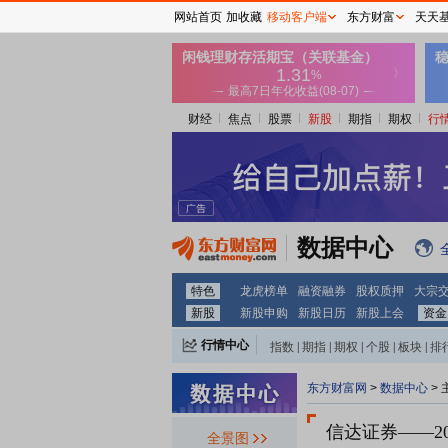
网站首页
加收藏
移动客户端
东方财富
天天
财经
焦点
股票
新股
期指
期权
行
数据中心
特色
龙虎榜单
融资融券
股权质押
大宗
新股
新股申购
新股日历
新股上会
资金
行情中心
指数
|
期指
|
期权
|
个股
|
板块
|
排
东方财富网
>
数据中心
>
信达证券
——2
全景图