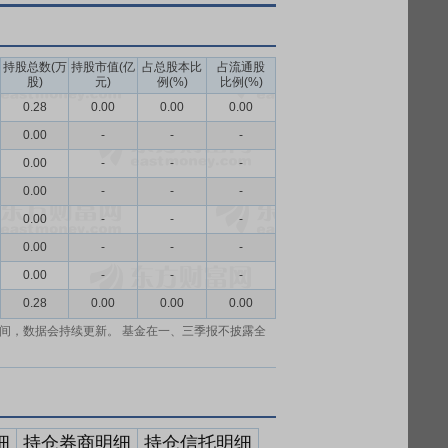
持股总数(万
持股市值(亿
占总股本比
占流通股
股)
元)
例(%)
比例(%)
0.28
0.00
0.00
0.00
0.00
-
-
-
0.00
-
-
-
0.00
-
-
-
0.00
-
-
-
0.00
-
-
-
0.00
-
-
-
0.28
0.00
0.00
0.00
间，数据会持续更新。 基金在一、三季报不披露全
细
持仓券商明细
持仓信托明细