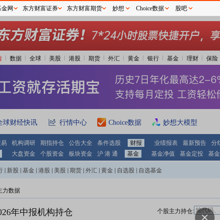
基金网
东方财富证券
东方财富期货
妙想
Choice数据
股吧
情
数据
全球
美股
港股
期货
外汇
黄金
银行
基金
理财
保险
全球财经快讯
行情中心
Choice数据
妙想大模型
交易
机构调研
期指持仓
公告大全
条件选股
财报
业绩报表
最新预告
分
大盘资金
个股资金
板块资金
沪 港 通
基金
基金净值
基金定投
基金
行
|
新股
|
基金
|
港股
|
美股
|
期货
|
外汇
|
黄金
|
自选股
|
自选基金
主力数据
026年中报机构持仓
个股主力持仓: