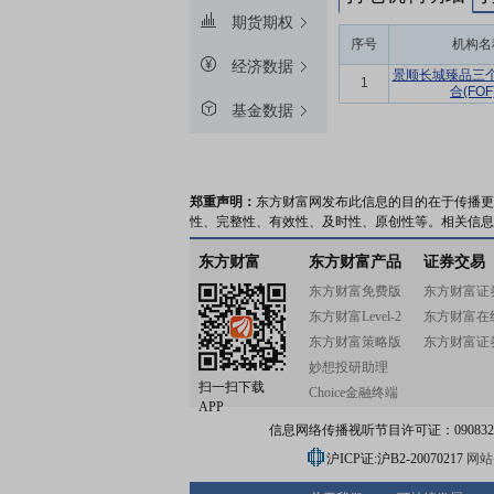
期货期权
序号
机构名
经济数据
景顺长城臻品三
1
合(FOF
基金数据
郑重声明：
东方财富网发布此信息的目的在于传播更
性、完整性、有效性、及时性、原创性等。相关信息
东方财富
东方财富产品
证券交易
东方财富免费版
东方财富证
东方财富Level-2
东方财富在
东方财富策略版
东方财富证
妙想投研助理
扫一扫下载
Choice金融终端
APP
信息网络传播视听节目许可证：0908328号
沪ICP证:沪B2-20070217
网站备