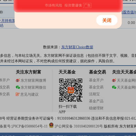
称
相关链接
机构属性
持股总数(万股)
持股市值(
个月持有期混
持仓明细
基金
0.28
0.00
)A
数据来源：
东方财富Choice数据
多信息，与本站立场无关。东方财富网不保证该信息（包括但不限于文字、视频、音
并未经过本网站证实，不对您构成任何投资建议，据此操作，风险自担。
关注东方财富
天天基金
基金交易
关注天天基
券开户
基金开户
东方财富网微博
天天基金网
线交易
基金交易
东方财富网微信
天天基金网
券交易
活期宝
意见与建议
基金产品
扫一扫下载
稳健理财
APP
 经营证券期货业务许可证编号：913101046312860336 违法和不良信息举报:021-612
案号:沪ICP备05006054号-11
沪公网安备 31010402000120号
版权所有:东方财富