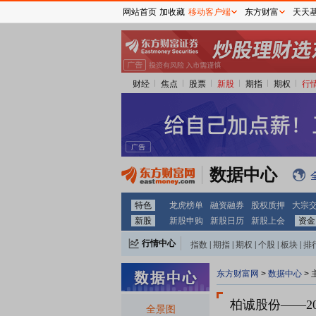
网站首页
加收藏
移动客户端
东方财富
天天
财经
焦点
股票
新股
期指
期权
行
数据中心
特色
龙虎榜单
融资融券
股权质押
大宗
新股
新股申购
新股日历
新股上会
资金
行情中心
指数
|
期指
|
期权
|
个股
|
板块
|
排
东方财富网
>
数据中心
>
柏诚股份
——2
全景图