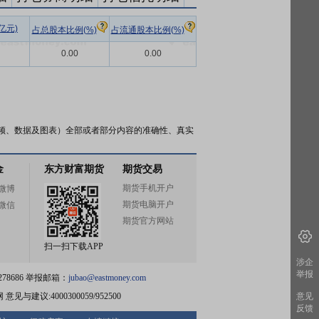
亿元)
占总股本比例(%)
占流通股本比例(%)
0.00
0.00
频、数据及图表）全部或者部分内容的准确性、真实
金
东方财富期货
期货交易
期货手机开户
微博
期货电脑开户
微信
期货官方网站
扫一扫下载APP
涉企
举报
78686 举报邮箱：
jubao@eastmoney.com
网
意见与建议:4000300059/952500
意见
反馈