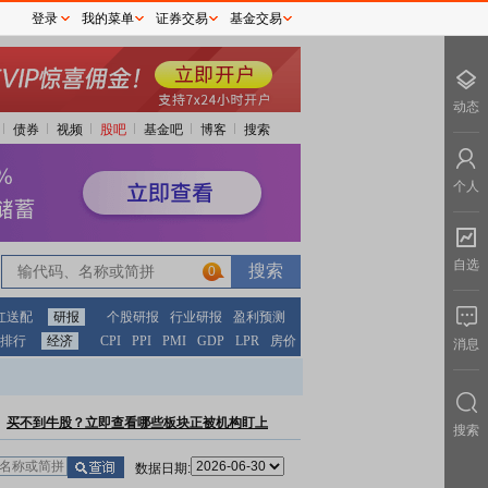
登录
我的菜单
证券交易
基金交易
动态
债券
视频
股吧
基金吧
博客
搜索
个人
自选
0
红送配
研报
个股研报
行业研报
盈利预测
排行
经济
CPI
PPI
PMI
GDP
LPR
房价
消息
买不到牛股？立即查看哪些板块正被机构盯上
搜索
数据日期: