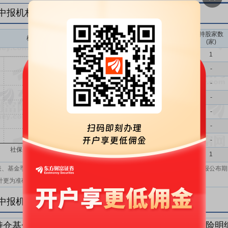
年中报机构持仓一览
持股家数
机构持股(万)
机构属性
(家)
基金
1
QFII
-
社保
-
保险
-
券商
-
信托
-
其他
-
机构汇总
1
表、基金季报、半年报和基金年报；在上市公司报表、基金季报、半年报和年报公布期
计更为准确。
年中报机构持仓明细
持仓基金明细
持仓QFII明细
持仓社保明细
持仓保险明