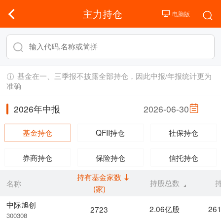
主力持仓
基金在一、三季报不披露全部持仓，因此中报/年报统计更为
准确
2026年中报
2026-06-30
基金持仓
QFII持仓
社保持仓
券商持仓
保险持仓
信托持仓
持有基金家数
持股总数
名称
(家)
中际旭创
2.06亿股
26
2723
300308