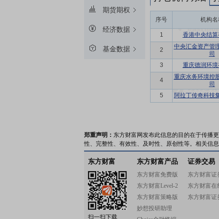
期货期权
序号
机构名
经济数据
1
香港中央结算
中央汇金资产管
基金数据
2
司
3
重庆德润环境
重庆水务环境控
4
司
5
阿拉丁传奇科技
郑重声明：
东方财富网发布此信息的目的在于传播更
性、完整性、有效性、及时性、原创性等。相关信息
东方财富
东方财富产品
证券交易
东方财富免费版
东方财富证
东方财富Level-2
东方财富在
东方财富策略版
东方财富证
妙想投研助理
扫一扫下载