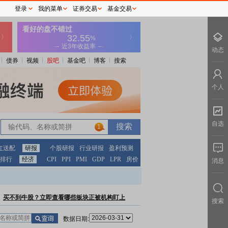
登录
我的菜单
证券交易
基金交易
动态
债券
视频
股吧
基金吧
博客
搜索
个人
自选
1
红送配
研报
个股研报
行业研报
盈利预测
排行
经济
CPI
PPI
PMI
GDP
LPR
房价
消息
买不到牛股？立即查看哪些板块正被机构盯上
搜索
数据日期: