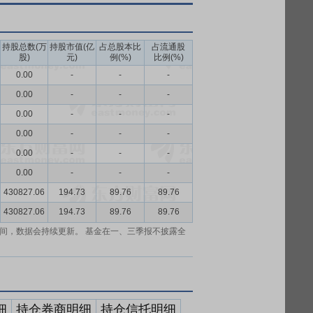
持股总数(万
持股市值(亿
占总股本比
占流通股
股)
元)
例(%)
比例(%)
0.00
-
-
-
0.00
-
-
-
0.00
-
-
-
0.00
-
-
-
0.00
-
-
-
0.00
-
-
-
430827.06
194.73
89.76
89.76
430827.06
194.73
89.76
89.76
间，数据会持续更新。 基金在一、三季报不披露全
细
持仓券商明细
持仓信托明细