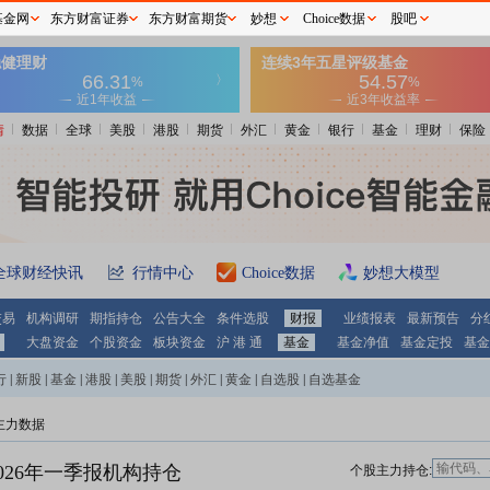
基金网
东方财富证券
东方财富期货
妙想
Choice数据
股吧
情
数据
全球
美股
港股
期货
外汇
黄金
银行
基金
理财
保险
全球财经快讯
行情中心
Choice数据
妙想大模型
交易
机构调研
期指持仓
公告大全
条件选股
财报
业绩报表
最新预告
分
大盘资金
个股资金
板块资金
沪 港 通
基金
基金净值
基金定投
基金
行
|
新股
|
基金
|
港股
|
美股
|
期货
|
外汇
|
黄金
|
自选股
|
自选基金
主力数据
026年一季报机构持仓
个股主力持仓: