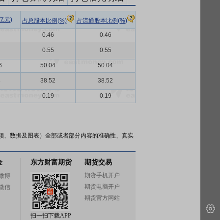
亿元)
占总股本比例(%)
占流通股本比例(%)
0.46
0.46
0.55
0.55
6
50.04
50.04
8
38.52
38.52
0.19
0.19
频、数据及图表）全部或者部分内容的准确性、真实
金
东方财富期货
期货交易
期货手机开户
微博
期货电脑开户
微信
期货官方网站
扫一扫下载APP