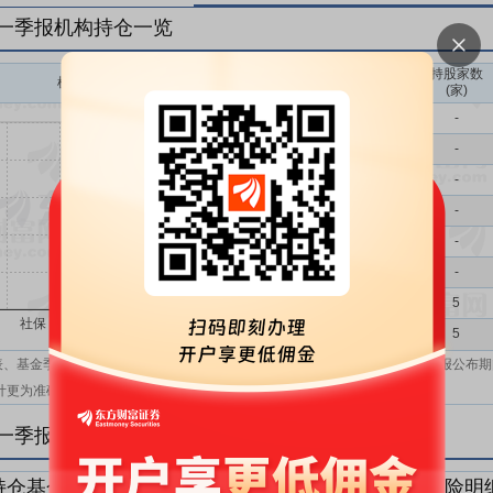
年一季报机构持仓一览
持股家数
机构持股(万)
机构属性
(家)
基金
-
QFII
-
社保
-
保险
-
券商
-
信托
-
其他
5
机构汇总
5
表、基金季报、半年报和基金年报；在上市公司报表、基金季报、半年报和年报公布期
计更为准确。
年一季报机构持仓明细
持仓基金明细
持仓QFII明细
持仓社保明细
持仓保险明