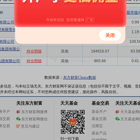
称
相关链接
机构属性
持股总数(万股)
持股市值(
有限公司
持仓明细
其他
2186.36
0.99
理有限责任公
持仓明细
其他
2638.97
1.19
有限公司
持仓明细
其他
240180.00
108.5
股集团有限公
持仓明细
其他
184916.07
83.5
集团有限公司
持仓明细
其他
905.66
0.41
数据来源：
东方财富Choice数据
多信息，与本站立场无关。东方财富网不保证该信息（包括但不限于文字、视频、音
并未经过本网站证实，不对您构成任何投资建议，据此操作，风险自担。
关注东方财富
天天基金
基金交易
关注天天基
券开户
基金开户
东方财富网微博
天天基金网
线交易
基金交易
东方财富网微信
天天基金网
券交易
活期宝
意见与建议
基金产品
扫一扫下载