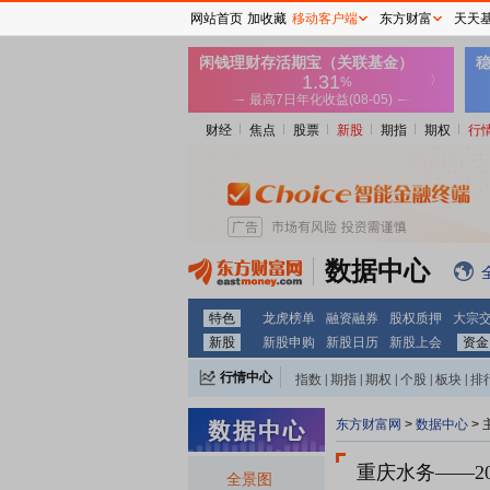
网站首页
加收藏
移动客户端
东方财富
天天
财经
焦点
股票
新股
期指
期权
行
数据中心
特色
龙虎榜单
融资融券
股权质押
大宗
新股
新股申购
新股日历
新股上会
资金
行情中心
指数
|
期指
|
期权
|
个股
|
板块
|
排
东方财富网
>
数据中心
>
重庆水务
——2
全景图