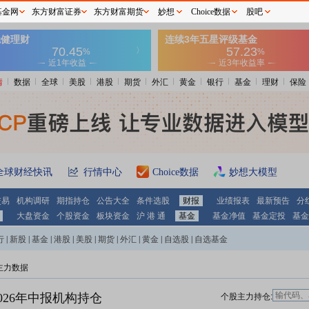
基金网
东方财富证券
东方财富期货
妙想
Choice数据
股吧
情
数据
全球
美股
港股
期货
外汇
黄金
银行
基金
理财
保险
全球财经快讯
行情中心
Choice数据
妙想大模型
交易
机构调研
期指持仓
公告大全
条件选股
财报
业绩报表
最新预告
分
大盘资金
个股资金
板块资金
沪 港 通
基金
基金净值
基金定投
基金
行
|
新股
|
基金
|
港股
|
美股
|
期货
|
外汇
|
黄金
|
自选股
|
自选基金
主力数据
026年中报机构持仓
个股主力持仓: