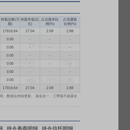
持股总数(万
持股市值(亿
占总股本比
占流通股
股)
元)
例(%)
比例(%)
17916.64
27.04
2.09
2.88
0.00
-
-
-
0.00
-
-
-
0.00
-
-
-
0.00
-
-
-
0.00
-
-
-
0.00
-
-
-
17916.64
27.04
2.09
2.88
间，数据会持续更新。 基金在一、三季报不披露全
细
持仓券商明细
持仓信托明细