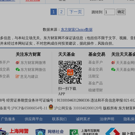
1
2
下一页
跳转到
数据来源：
东方财富Choice数据
多信息，与本站立场无关。东方财富网不保证该信息（包括但不限于文字、视频、音
并未经过本网站证实，不对您构成任何投资建议，据此操作，风险自担。
关注东方财富
天天基金
基金交易
关注天天基
券开户
基金开户
东方财富网微博
天天基金网
线交易
基金交易
东方财富网微信
天天基金网
券交易
活期宝
意见与建议
基金产品
扫一扫下载
稳健理财
APP
 经营证券期货业务许可证编号：913101046312860336 违法和不良信息举报:021-612
案号:沪ICP备05006054号-11
沪公网安备 31010402000120号
版权所有:东方财富
广告服务
供应商平台
联系我们
诚聘英才
法律声明
隐私保