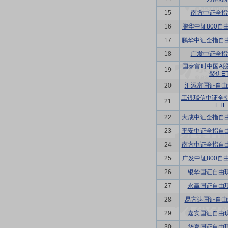
15
南方中证全指
16
鹏华中证800自
17
鹏华中证全指自由
18
广发中证全指
国泰富时中国A
19
聚焦ET
20
汇添富国证自由
工银瑞信中证全
21
ETF
22
大成中证全指自由
23
平安中证全指自由
24
南方中证全指自由
25
广发中证800自
26
银华国证自由现
27
永赢国证自由现
28
易方达国证自由
29
嘉实国证自由现
30
华夏国证自由现