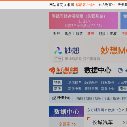
网站首页
加收藏
移动客户端
东方财富
天天
财经
焦点
股票
新股
期指
期权
行
数据中心
特色
龙虎榜单
融资融券
股权质押
大宗
新股
新股申购
新股日历
新股上会
资金
行情中心
指数
|
期指
|
期权
|
个股
|
板块
|
排
东方财富网
>
数据中心
>
长城汽车
——2
全景图