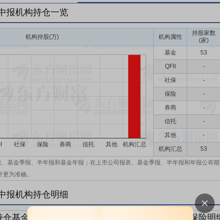
年中报机构持仓一览
持股家数
机构持股(万)
机构属性
(家)
基金
53
QFII
-
社保
-
保险
-
券商
-
信托
-
其他
-
机构汇总
53
表、基金季报、半年报和基金年报；在上市公司报表、基金季报、半年报和年报公布期
计更为准确。
年中报机构持仓明细
持仓基金明细
持仓QFII明细
持仓社保明细
持仓保险明