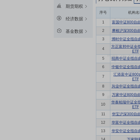
期货期权
序号
机构名
经济数据
1
富国中证800自
2
摩根沪深300自
基金数据
3
博时中证全指自由
方正富邦中证全
4
ETF
5
招商中证全指自由
6
中银中证全指自由
汇添富中证80
7
ETF
8
兴业中证全指自由
9
万家中证800自
华泰柏瑞中证全
10
ETF
11
华宝沪深300自
12
华富中证全指自由
13
华安中证全指自由
14
万家颐