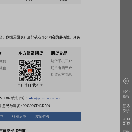
频、数据及图表）全部或者部分内容的准确性、真实
金
东方财富期货
期货交易
期货手机开户
微博
期货电脑开户
微信
期货官方网站
扫一扫下载APP
涉企
举报
78686 举报邮箱：
jubao@eastmoney.com
网
意见与建议:4000300059/952500
意见
反馈
护
征稿启事
友情链接