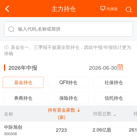
主力持仓
基金在一、三季报不披露全部持仓，因此中报/年报统计更为
准确
2026年中报
2026-06-30
基金持仓
QFII持仓
社保持仓
券商持仓
保险持仓
信托持仓
持有基金家数
持股总数
名称
(家)
中际旭创
2.06亿股
26
2723
300308