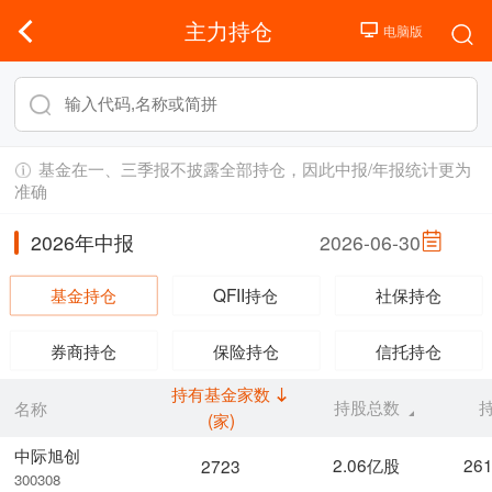
主力持仓
基金在一、三季报不披露全部持仓，因此中报/年报统计更为
准确
2026年中报
2026-06-30
基金持仓
QFII持仓
社保持仓
券商持仓
保险持仓
信托持仓
持有基金家数
持股总数
名称
(家)
中际旭创
2.06亿股
26
2723
300308