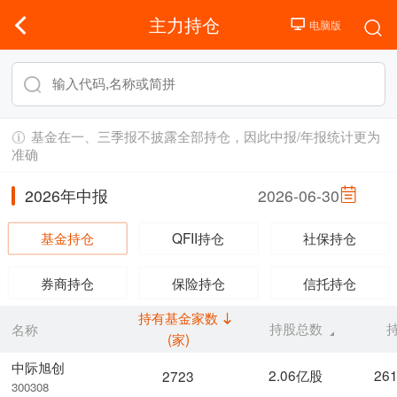
主力持仓
基金在一、三季报不披露全部持仓，因此中报/年报统计更为
准确
2026年中报
2026-06-30
基金持仓
QFII持仓
社保持仓
券商持仓
保险持仓
信托持仓
持有基金家数
持股总数
名称
(家)
中际旭创
2.06亿股
26
2723
300308