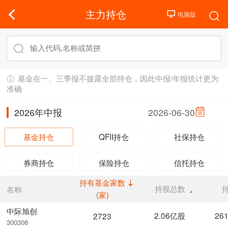
主力持仓
基金在一、三季报不披露全部持仓，因此中报/年报统计更为
准确
2026年中报
2026-06-30
基金持仓
QFII持仓
社保持仓
券商持仓
保险持仓
信托持仓
持有基金家数
持股总数
名称
(家)
中际旭创
2.06亿股
26
2723
300308