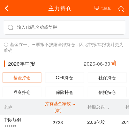
主力持仓
基金在一、三季报不披露全部持仓，因此中报/年报统计更为
准确
2026年中报
2026-06-30
基金持仓
QFII持仓
社保持仓
券商持仓
保险持仓
信托持仓
持有基金家数
持股总数
名称
(家)
中际旭创
2.06亿股
26
2723
300308