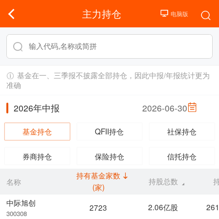
主力持仓
基金在一、三季报不披露全部持仓，因此中报/年报统计更为
准确
2026年中报
2026-06-30
基金持仓
QFII持仓
社保持仓
券商持仓
保险持仓
信托持仓
持有基金家数
持股总数
名称
(家)
中际旭创
2.06亿股
26
2723
300308