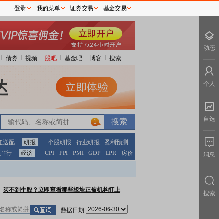
登录
我的菜单
证券交易
基金交易
动态
债券
视频
股吧
基金吧
博客
搜索
个人
自选
1
红送配
研报
个股研报
行业研报
盈利预测
排行
经济
CPI
PPI
PMI
GDP
LPR
房价
消息
买不到牛股？立即查看哪些板块正被机构盯上
搜索
数据日期: