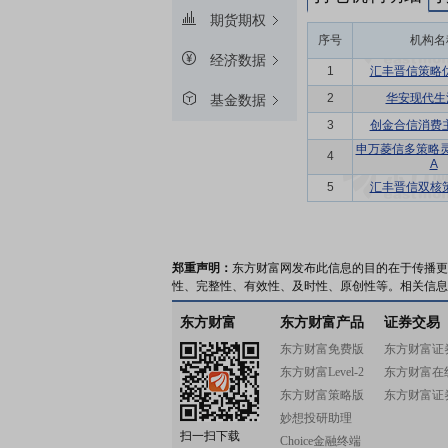
期货期权
序号
机构名
经济数据
1
汇丰晋信策略
2
华安现代生
基金数据
3
创金合信消费
申万菱信多策略
4
A
5
汇丰晋信双核
郑重声明：
东方财富网发布此信息的目的在于传播更
性、完整性、有效性、及时性、原创性等。相关信息
东方财富
东方财富产品
证券交易
东方财富免费版
东方财富证
东方财富Level-2
东方财富在
东方财富策略版
东方财富证
妙想投研助理
扫一扫下载
Choice金融终端