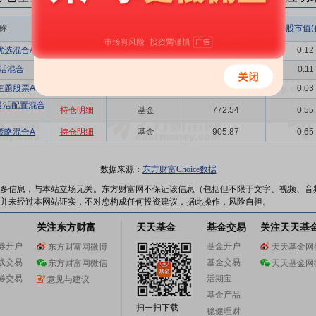
称
相关链接
机构属性
持股总数(万股)
持股市值(
优选混合A
持仓明细
基金
164.18
0.12
活混合
持仓明细
基金
156.94
0.11
主题股票A
持仓明细
基金
41.85
0.03
灵活配置混合
持仓明细
基金
772.54
0.55
策略混合A
持仓明细
基金
905.87
0.65
数据来源：
东方财富Choice数据
多信息，与本站立场无关。东方财富网不保证该信息（包括但不限于文字、视频、音
并未经过本网站证实，不对您构成任何投资建议，据此操作，风险自担。
关注东方财富
天天基金
基金交易
关注天天基
券开户
基金开户
东方财富网微博
天天基金网
线交易
基金交易
东方财富网微信
天天基金网
券交易
活期宝
意见与建议
基金产品
扫一扫下载
稳健理财