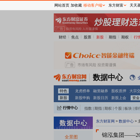
网站首页
加收藏
移动客户端
东方财富
天天
财经
焦点
股票
新股
期指
期权
行
数据中心
特色
龙虎榜单
融资融券
股权质押
大宗
新股
新股申购
新股日历
新股上会
资金
行情中心
指数
|
期指
|
期权
|
个股
|
板块
|
排
东方财富网
>
数据中心
>
锦泓集团
——2
全景图