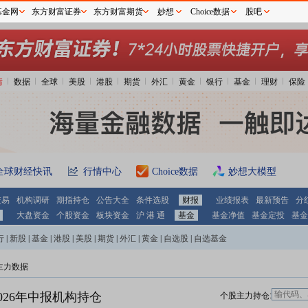
基金网
东方财富证券
东方财富期货
妙想
Choice数据
股吧
情
数据
全球
美股
港股
期货
外汇
黄金
银行
基金
理财
保险
全球财经快讯
行情中心
Choice数据
妙想大模型
交易
机构调研
期指持仓
公告大全
条件选股
财报
业绩报表
最新预告
分
大盘资金
个股资金
板块资金
沪 港 通
基金
基金净值
基金定投
基金
行
|
新股
|
基金
|
港股
|
美股
|
期货
|
外汇
|
黄金
|
自选股
|
自选基金
主力数据
026年中报机构持仓
个股主力持仓: