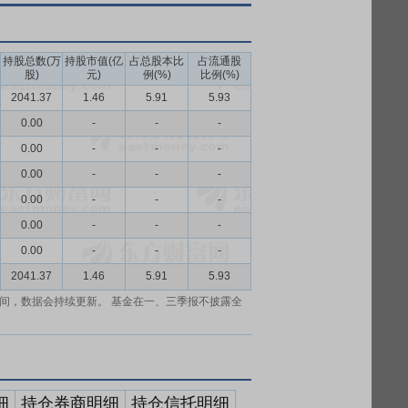
持股总数(万
持股市值(亿
占总股本比
占流通股
股)
元)
例(%)
比例(%)
2041.37
1.46
5.91
5.93
0.00
-
-
-
0.00
-
-
-
0.00
-
-
-
0.00
-
-
-
0.00
-
-
-
0.00
-
-
-
2041.37
1.46
5.91
5.93
间，数据会持续更新。 基金在一、三季报不披露全
细
持仓券商明细
持仓信托明细