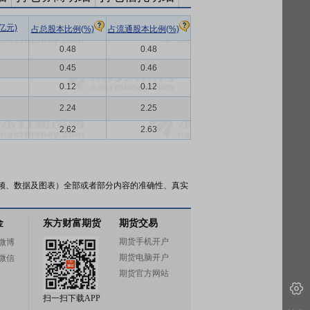
亿元)
占总股本比例(%)
占流通股本比例(%)
0.48
0.48
0.45
0.46
0.12
0.12
2.24
2.25
2.62
2.63
频、数据及图表）全部或者部分内容的准确性、真实
金
东方财富期货
期货交易
期货手机开户
微博
期货电脑开户
微信
期货官方网站
扫一扫下载APP