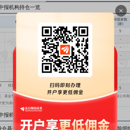
年中报机构持仓一览
持股家数
机构持股(万)
机构属性
(家)
基金
5
QFII
-
社保
-
保险
-
券商
-
信托
-
其他
-
机构汇总
5
表、基金季报、半年报和基金年报；在上市公司报表、基金季报、半年报和年报公布期
计更为准确。
年中报机构持仓明细
持仓基金明细
持仓QFII明细
持仓社保明细
持仓保险明