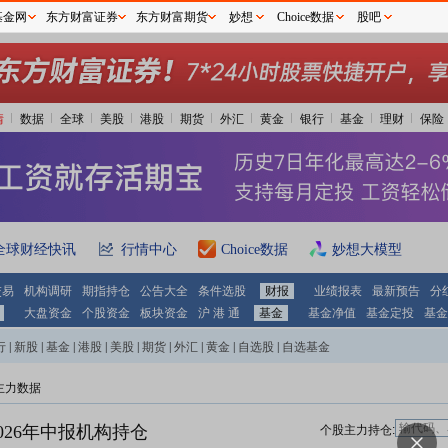
基金网
东方财富证券
东方财富期货
妙想
Choice数据
股吧
情
数据
全球
美股
港股
期货
外汇
黄金
银行
基金
理财
保险
全球财经快讯
行情中心
Choice数据
妙想大模型
交易
机构调研
期指持仓
公告大全
条件选股
财报
业绩报表
最新预告
分
大盘资金
个股资金
板块资金
沪 港 通
基金
基金净值
基金定投
基金
行
|
新股
|
基金
|
港股
|
美股
|
期货
|
外汇
|
黄金
|
自选股
|
自选基金
主力数据
026年中报机构持仓
个股主力持仓: