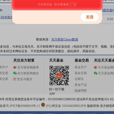
称
相关链接
机构属性
持股总数(万股)
持股市值(
年持有期混合
持仓明细
基金
10.88
0.02
数据来源：
东方财富Choice数据
多信息，与本站立场无关。东方财富网不保证该信息（包括但不限于文字、视频、音
并未经过本网站证实，不对您构成任何投资建议，据此操作，风险自担。
关注东方财富
天天基金
基金交易
关注天天基
券开户
基金开户
东方财富网微博
天天基金网
线交易
基金交易
东方财富网微信
天天基金网
券交易
活期宝
意见与建议
基金产品
扫一扫下载
稳健理财
APP
 经营证券期货业务许可证编号：913101046312860336 违法和不良信息举报:021-612
案号:沪ICP备05006054号-11
沪公网安备 31010402000120号
版权所有:东方财富