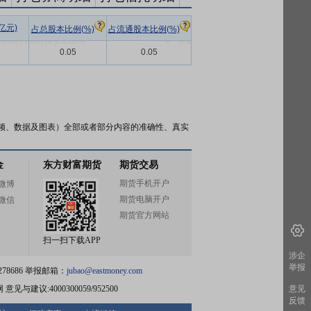
亿元)
占总股本比例(%)
占流通股本比例(%)
0.05
0.05
频、数据及图表）全部或者部分内容的准确性、真实
金
东方财富期货
期货交易
期货手机开户
微博
期货电脑开户
微信
期货官方网站
扫一扫下载APP
涉企
举报
78686 举报邮箱：
jubao@eastmoney.com
网
意见与建议:4000300059/952500
意见
反馈