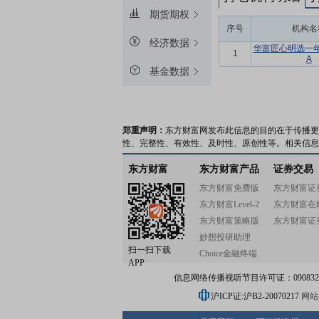
期货期权
序号
机构名
经济数据
华富匠心明选一
1
A
基金数据
郑重声明：
东方财富网发布此信息的目的在于传播更
性、完整性、有效性、及时性、原创性等。相关信息
东方财富
东方财富产品
证券交易
东方财富免费版
东方财富证
东方财富Level-2
东方财富在
东方财富策略版
东方财富证
妙想投研助理
扫一扫下载
Choice金融终端
APP
信息网络传播视听节目许可证：0908328号
沪ICP证:沪B2-20070217
网站备