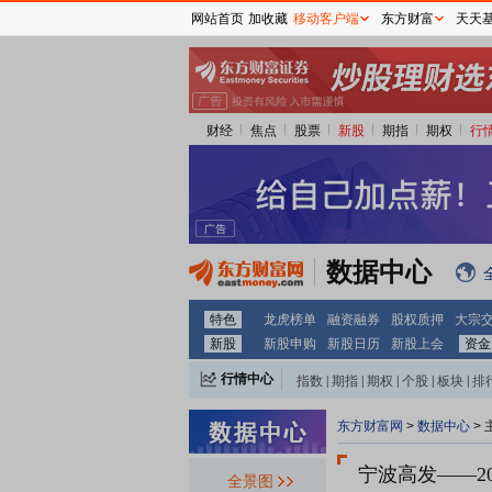
网站首页
加收藏
移动客户端
东方财富
天天
财经
焦点
股票
新股
期指
期权
行
数据中心
特色
龙虎榜单
融资融券
股权质押
大宗
新股
新股申购
新股日历
新股上会
资金
行情中心
指数
|
期指
|
期权
|
个股
|
板块
|
排
东方财富网
>
数据中心
>
宁波高发
——2
全景图