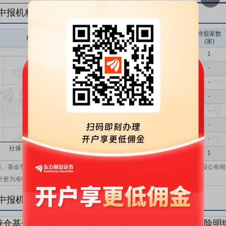
年中报机构持仓一览
持股家数
机构持股(万)
机构属性
(家)
基金
1
QFII
-
社保
-
保险
-
券商
-
信托
-
其他
-
机构汇总
1
表、基金季报、半年报和基金年报；在上市公司报表、基金季报、半年报和年报公布期
计更为准确。
年中报机构持仓明细
持仓基金明细
持仓QFII明细
持仓社保明细
持仓保险明