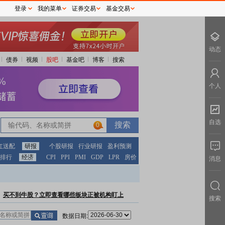
登录
我的菜单
证券交易
基金交易
动态
债券
视频
股吧
基金吧
博客
搜索
个人
自选
0
红送配
研报
个股研报
行业研报
盈利预测
排行
经济
CPI
PPI
PMI
GDP
LPR
房价
消息
买不到牛股？立即查看哪些板块正被机构盯上
搜索
数据日期: