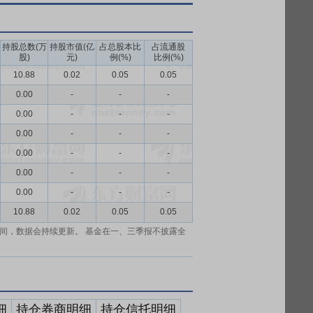
持股总数(万
持股市值(亿
占总股本比
占流通股
股)
元)
例(%)
比例(%)
10.88
0.02
0.05
0.05
0.00
-
-
-
0.00
-
-
-
0.00
-
-
-
0.00
-
-
-
0.00
-
-
-
0.00
-
-
-
10.88
0.02
0.05
0.05
间，数据会持续更新。 基金在一、三季报不披露全
细
持仓券商明细
持仓信托明细