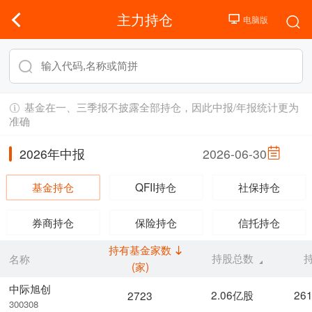
主力持仓
基金在一、三季报不披露全部持仓，因此中报/年报统计更为
准确
2026年中报
2026-06-30
基金持仓
QFII持仓
社保持仓
券商持仓
保险持仓
信托持仓
持有基金家数
持股总数
名称
(家)
中际旭创
2.06亿股
26
2723
300308