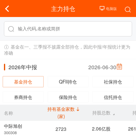
主力持仓
基金在一、三季报不披露全部持仓，因此中报/年报统计更为
准确
2026年中报
2026-06-30
基金持仓
QFII持仓
社保持仓
券商持仓
保险持仓
信托持仓
持有基金家数
持股总数
名称
(家)
中际旭创
2.06亿股
26
2723
300308